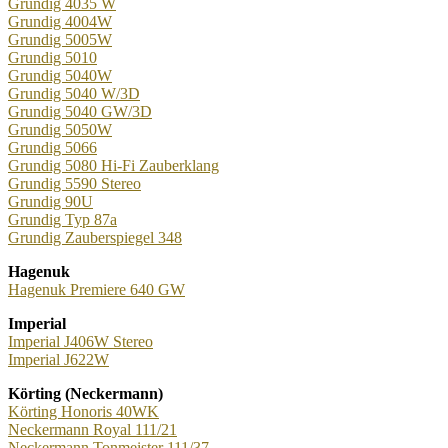
Grundig 4035 W
Grundig 4004W
Grundig 5005W
Grundig 5010
Grundig 5040W
Grundig 5040 W/3D
Grundig 5040 GW/3D
Grundig 5050W
Grundig 5066
Grundig 5080 Hi-Fi Zauberklang
Grundig 5590 Stereo
Grundig 90U
Grundig Typ 87a
Grundig Zauberspiegel 348
Hagenuk
Hagenuk Premiere 640 GW
Imperial
Imperial J406W Stereo
Imperial J622W
Körting (Neckermann)
Körting Honoris 40WK
Neckermann Royal 111/21
Neckermann Tonmeister 111/37