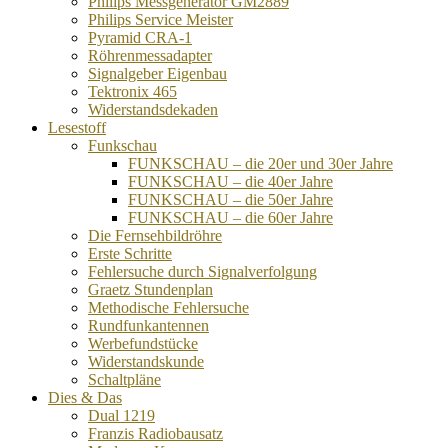
Philips Messgenerator GM2889
Philips Service Meister
Pyramid CRA-1
Röhrenmessadapter
Signalgeber Eigenbau
Tektronix 465
Widerstandsdekaden
Lesestoff
Funkschau
FUNKSCHAU – die 20er und 30er Jahre
FUNKSCHAU – die 40er Jahre
FUNKSCHAU – die 50er Jahre
FUNKSCHAU – die 60er Jahre
Die Fernsehbildröhre
Erste Schritte
Fehlersuche durch Signalverfolgung
Graetz Stundenplan
Methodische Fehlersuche
Rundfunkantennen
Werbefundstücke
Widerstandskunde
Schaltpläne
Dies & Das
Dual 1219
Franzis Radiobausatz