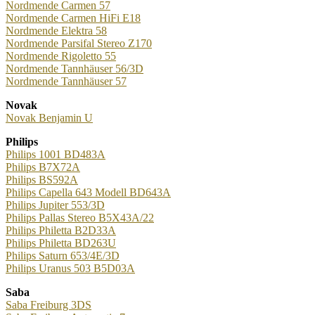
Nordmende Carmen 57
Nordmende Carmen HiFi E18
Nordmende Elektra 58
Nordmende Parsifal Stereo Z170
Nordmende Rigoletto 55
Nordmende Tannhäuser 56/3D
Nordmende Tannhäuser 57
Novak
Novak Benjamin U
Philips
Philips 1001 BD483A
Philips B7X72A
Philips BS592A
Philips Capella 643 Modell BD643A
Philips Jupiter 553/3D
Philips Pallas Stereo B5X43A/22
Philips Philetta B2D33A
Philips Philetta BD263U
Philips Saturn 653/4E/3D
Philips Uranus 503 B5D03A
Saba
Saba Freiburg 3DS