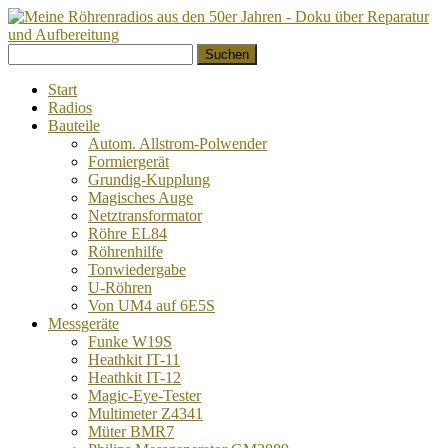
Springe
Suchen
zum
nach:
Inhalt
Start
Radios
Bauteile
Autom. Allstrom-Polwender
Formiergerät
Grundig-Kupplung
Magisches Auge
Netztransformator
Röhre EL84
Röhrenhilfe
Tonwiedergabe
U-Röhren
Von UM4 auf 6E5S
Messgeräte
Funke W19S
Heathkit IT-11
Heathkit IT-12
Magic-Eye-Tester
Multimeter Z4341
Müter BMR7