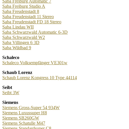
Saba Freiburg Automatic 7
Saba Freiburg Studio A
Saba Freudenstadt 8
Saba Freudenstadt 11 Stereo
Saba Freudenstadt FD 18 Stereo
Saba Lindau WII
Saba Schwarzwald Automatic 6-3D
Saba Schwarzwald W2
Saba Villingen 6 3D
Saba Wildbad 9
Schaleco
Schaleco Volksempfänger VE301w
Schaub Lorenz
Schaub Lorenz Kongress 10 Type 44114
Seibt
Seibt 3W
Siemens
Siemens Gross-Super 54 934W
Siemens Luxussuper H8
Siemens SB260GW
Siemens Schatulle M47
Siemens Standardsuper C8