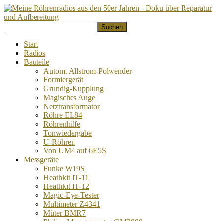
Springe
Suchen
zum
nach:
Inhalt
Start
Radios
Bauteile
Autom. Allstrom-Polwender
Formiergerät
Grundig-Kupplung
Magisches Auge
Netztransformator
Röhre EL84
Röhrenhilfe
Tonwiedergabe
U-Röhren
Von UM4 auf 6E5S
Messgeräte
Funke W19S
Heathkit IT-11
Heathkit IT-12
Magic-Eye-Tester
Multimeter Z4341
Müter BMR7