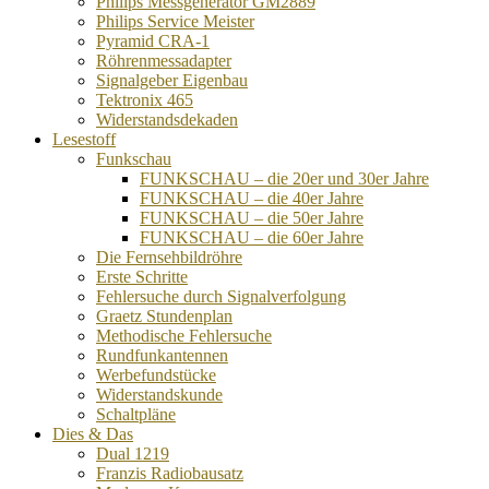
Philips Messgenerator GM2889
Philips Service Meister
Pyramid CRA-1
Röhrenmessadapter
Signalgeber Eigenbau
Tektronix 465
Widerstandsdekaden
Lesestoff
Funkschau
FUNKSCHAU – die 20er und 30er Jahre
FUNKSCHAU – die 40er Jahre
FUNKSCHAU – die 50er Jahre
FUNKSCHAU – die 60er Jahre
Die Fernsehbildröhre
Erste Schritte
Fehlersuche durch Signalverfolgung
Graetz Stundenplan
Methodische Fehlersuche
Rundfunkantennen
Werbefundstücke
Widerstandskunde
Schaltpläne
Dies & Das
Dual 1219
Franzis Radiobausatz