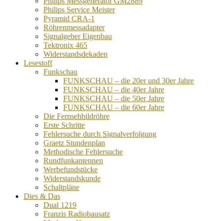
Philips Messgenerator GM2889
Philips Service Meister
Pyramid CRA-1
Röhrenmessadapter
Signalgeber Eigenbau
Tektronix 465
Widerstandsdekaden
Lesestoff
Funkschau
FUNKSCHAU – die 20er und 30er Jahre
FUNKSCHAU – die 40er Jahre
FUNKSCHAU – die 50er Jahre
FUNKSCHAU – die 60er Jahre
Die Fernsehbildröhre
Erste Schritte
Fehlersuche durch Signalverfolgung
Graetz Stundenplan
Methodische Fehlersuche
Rundfunkantennen
Werbefundstücke
Widerstandskunde
Schaltpläne
Dies & Das
Dual 1219
Franzis Radiobausatz