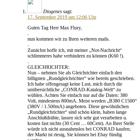
Diogenes
sagt:
17. September 2019 um 12:06 Uhr
Guten Tag Herr Max Flury,
.
nun kommen wir zu Ihren weiteren mails.
.
Zunächst hoffe ich, mit meiner „Not-Nachricht“
schlimmeres habe verhindern zu können (K60 !).
.
GLEICHRICHTER:
Nun – nehmen Sie als Gleichrichter einfach den
billigsten „Rundgleichrichter“ wie bereits geschrieben.
Ich habe offengesagt keine Lust, mich durch die
unübersichtliche „CONRAD-Katalog-Welt“ zu
wühlen. Achten Sie einfach nur auf die Daten: 380
Volt, mindestens 800mA. Meist werden „B380 C1500“
(380V / 1.500mA) angeboten. Diese gewöhnlichen
„Rundgleichrichter“ sind schön klein, haben lange
Anschlußdrähte, lassen sich sehr gut verarbeiten u.
kosten fast nichts (30 Cent … 60Cent). An Ihrer Stelle
würde ich nicht ausnahmslos bei CONRAD kaufen;
der Markt ist riesig, Sie können bei Ebay fündig