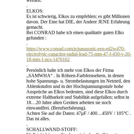
werden.
.
ELKOS:
Es ist schwierig, Elkos zu empfehlen; es gibt Millionen
davon. Der Eine hat DIE, der Andere JENE Erfahrung
gemacht.
Bei CONRAD habe ich einen qualitativ guten Elko
gefunden :
.
https://www.conrad.com/p/panasonic-eeu-ed2w470-
electrolytic-capacitor-radial-lead-75-mm-47-f-450-v-20-
18-mm-1-pcs-1476162
.
Persönlich halte ich mehr von Elkos der Firma
„SAMWHA“ . In Röhren-Farbfernsehern, in denen
hohe Spannungs- u. Strombelastungen im Netzteil, den
Ablenkstufen und in der Hochspannungsstufe hohe
Ansprüche an Elkos bedeuten, sind diese Elkos durch
extreme Haltbarkeit und Stabilität aufgefallen; selbst in
18…20 Jahre alten Geräten arbeiten sie noch
einwandfrei. (Berufserfahrung).
Achten Sie auf die Daten: 47µF / 400…450V / 105°C .
Das ist alles.
.
SCHALLWAND-STOFF: