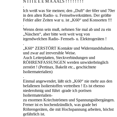
N I I I E E E M A AALS ! ! ! ! ! ! ! !
.
Ich weiß was Sie meinen; den „Duft“ der 60er und 70er
in den alten Radio- u. Fernsehwerkstätten. Der größte
Fehler aller Zeiten war u. ist „K60“ und Konsorten !!!
.
Wenns denn sein muß, nehmen Sie mal ab und zu ein
„Näschen“, aber bitte weit weit weg von
irgendwelchen Radio- Fernseh- u. Elektrogeräten !
.
„K60“ ZERSTÖRT Kontakte und Widerstandsbahnen,
und zwar auf irreversible Weise.
Auch Leiterplatten, Steckverbindungen und
RÖHRENFASSUNGEN werden unwiderbringlich
zerstört ! (Pertinax, Bakelit etc., geschichtete
Isoliermaterialien)
.
Einmal angewendet, läßt sich „K60“ nie mehr aus den
befallenen Isolierstoffen vertreiben ! Es ist ebenso
niederohmig und führt -grade ich porösen
Isoliermaterialien-
zu enormen Kriechströmen und Spannungsübergängen.
Ferner ist es hochendzündlich, was grade bei
Röhrengeräten, die mit Hochspannung arbeiten, höchst
gefährlich ist.