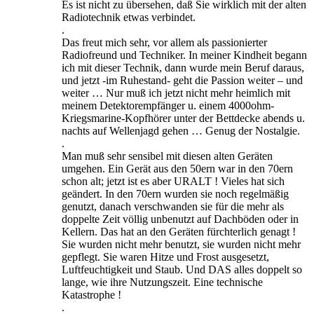
Es ist nicht zu übersehen, daß Sie wirklich mit der alten
Radiotechnik etwas verbindet.
.
Das freut mich sehr, vor allem als passionierter
Radiofreund und Techniker. In meiner Kindheit begann
ich mit dieser Technik, dann wurde mein Beruf daraus,
und jetzt -im Ruhestand- geht die Passion weiter – und
weiter … Nur muß ich jetzt nicht mehr heimlich mit
meinem Detektorempfänger u. einem 4000ohm-
Kriegsmarine-Kopfhörer unter der Bettdecke abends u.
nachts auf Wellenjagd gehen … Genug der Nostalgie.
.
Man muß sehr sensibel mit diesen alten Geräten
umgehen. Ein Gerät aus den 50ern war in den 70ern
schon alt; jetzt ist es aber URALT ! Vieles hat sich
geändert. In den 70ern wurden sie noch regelmäßig
genutzt, danach verschwanden sie für die mehr als
doppelte Zeit völlig unbenutzt auf Dachböden oder in
Kellern. Das hat an den Geräten fürchterlich genagt !
Sie wurden nicht mehr benutzt, sie wurden nicht mehr
gepflegt. Sie waren Hitze und Frost ausgesetzt,
Luftfeuchtigkeit und Staub. Und DAS alles doppelt so
lange, wie ihre Nutzungszeit. Eine technische
Katastrophe !
.