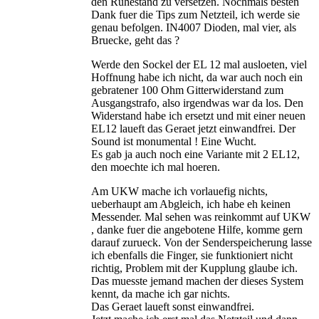
den Ruhestand zu versetzen. Nochmals besten
Dank fuer die Tips zum Netzteil, ich werde sie
genau befolgen. IN4007 Dioden, mal vier, als
Bruecke, geht das ?
Werde den Sockel der EL 12 mal ausloeten, viel
Hoffnung habe ich nicht, da war auch noch ein
gebratener 100 Ohm Gitterwiderstand zum
Ausgangstrafo, also irgendwas war da los. Den
Widerstand habe ich ersetzt und mit einer neuen
EL12 laueft das Geraet jetzt einwandfrei. Der
Sound ist monumental ! Eine Wucht.
Es gab ja auch noch eine Variante mit 2 EL12,
den moechte ich mal hoeren.
Am UKW mache ich vorlauefig nichts,
ueberhaupt am Abgleich, ich habe eh keinen
Messender. Mal sehen was reinkommt auf UKW
, danke fuer die angebotene Hilfe, komme gern
darauf zurueck. Von der Senderspeicherung lasse
ich ebenfalls die Finger, sie funktioniert nicht
richtig, Problem mit der Kupplung glaube ich.
Das muesste jemand machen der dieses System
kennt, da mache ich gar nichts.
Das Geraet laueft sonst einwandfrei.