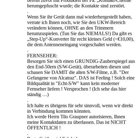
bereits zuvor mit Produkten der Fa. „Kontakt-Chemie“
herumgepfuscht wurde; die Kontakte sind zerstört.
.
Wenn Sie ihr Gerät dann mal wiederhergestellt haben,
verrate ich Ihnen noch, wie Sie den UKW-Bereich
verändern können, OHNE an den Trimmern
herumzuspielen. (Tun Sie das NIEMALS!) Da gibt es
„Step-Up“-Konverter für recht kleines Geld (<€10,00),
die dem Antenneneingang vorgeschaltet werden.
.
FERNSEHER:
Besorgen Sie sich einen GRUNDIG-Zauberspiegel aus
den End-50ern (S/W-Gerät), überarbeiten diesen und
schauen Sie DAMIT die alten S/W-Filme, z.B. "Der
Gefangene von Alcatraz". DAS ist Feeling ! Solch eine
Bildqualität in "Echt-S/W" kann kein moderner
Fernseher liefern ! Versprochen ! (Ich sehe das hier
ständig …)
.
Ich halte es übrigens für sehr sinnvoll, wenn wir direkt
in Verbindung kommen könnten.
Ich werde Herrn Tilo Graupner autorisieren, Ihnen
meine Kontaktdaten zu überlassen. Das ist NICHT
ÖFFENTLICH !
.