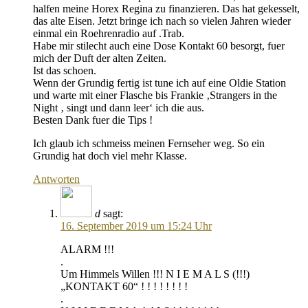
halfen meine Horex Regina zu finanzieren. Das hat gekesselt,
das alte Eisen. Jetzt bringe ich nach so vielen Jahren wieder
einmal ein Roehrenradio auf .Trab.
Habe mir stilecht auch eine Dose Kontakt 60 besorgt, fuer
mich der Duft der alten Zeiten.
Ist das schoen.
Wenn der Grundig fertig ist tune ich auf eine Oldie Station
und warte mit einer Flasche bis Frankie ‚Strangers in the
Night ‚ singt und dann leer‘ ich die aus.
Besten Dank fuer die Tips !
Ich glaub ich schmeiss meinen Fernseher weg. So ein
Grundig hat doch viel mehr Klasse.
Antworten
d
sagt:
16. September 2019 um 15:24 Uhr
ALARM !!!
.
Um Himmels Willen !!! N I E M A L S (!!!)
„KONTAKT 60“ ! ! ! ! ! ! ! !
.