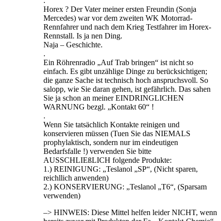
.
Horex ? Der Vater meiner ersten Freundin (Sonja
Mercedes) war vor dem zweiten WK Motorrad-
Rennfahrer und nach dem Krieg Testfahrer im Horex-
Rennstall. Is ja nen Ding.
Naja – Geschichte.
.
Ein Röhrenradio „Auf Trab bringen“ ist nicht so
einfach. Es gibt unzählige Dinge zu berücksichtigen;
die ganze Sache ist technisch hoch anspruchsvoll. So
salopp, wie Sie daran gehen, ist gefährlich. Das sahen
Sie ja schon an meiner EINDRINGLICHEN
WARNUNG bezgl. „Kontakt 60“ !
.
Wenn Sie tatsächlich Kontakte reinigen und
konservieren müssen (Tuen Sie das NIEMALS
prophylaktisch, sondern nur im eindeutigen
Bedarfsfalle !) verwenden Sie bitte
AUSSCHLIEßLICH folgende Produkte:
1.) REINIGUNG: „Teslanol „SP“, (Nicht sparen,
reichllich anwenden)
2.) KONSERVIERUNG: „Teslanol „T6“, (Sparsam
verwenden)
–> HINWEIS: Diese Mittel helfen leider NICHT, wenn