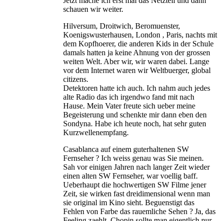
Jetzt mache ich erst mal das Netzteil und dann
schauen wir weiter.
Hilversum, Droitwich, Beromuenster,
Koenigswusterhausen, London , Paris, nachts mit
dem Kopfhoerer, die anderen Kids in der Schule
damals hatten ja keine Ahnung von der grossen
weiten Welt. Aber wir, wir waren dabei. Lange
vor dem Internet waren wir Weltbuerger, global
citizens.
Detektoren hatte ich auch. Ich nahm auch jedes
alte Radio das ich irgendwo fand mit nach
Hause. Mein Vater freute sich ueber meine
Begeisterung und schenkte mir dann eben den
Sondyna. Habe ich heute noch, hat sehr guten
Kurzwellenempfang.
Casablanca auf einem guterhaltenen SW
Fernseher ? Ich weiss genau was Sie meinen.
Sah vor einigen Jahren nach langer Zeit wieder
einen alten SW Fernseher, war voellig baff.
Ueberhaupt die hochwertigen SW Filme jener
Zeit, sie wirken fast dreidimensional wenn man
sie original im Kino sieht. Beguenstigt das
Fehlen von Farbe das rauemliche Sehen ? Ja, das
Feeling zaehlt. Chopin sollte man eigentlich nur