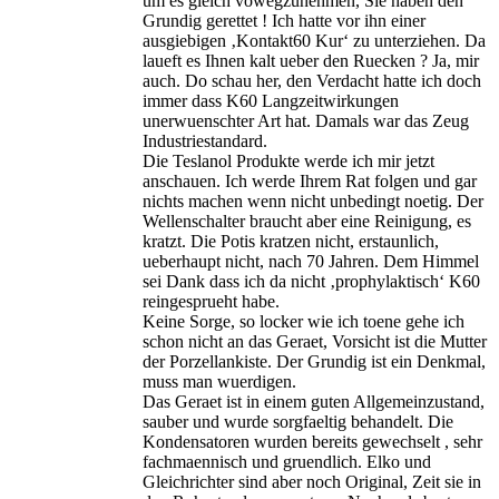
um es gleich vowegzunehmen, Sie haben den
Grundig gerettet ! Ich hatte vor ihn einer
ausgiebigen ‚Kontakt60 Kur‘ zu unterziehen. Da
laueft es Ihnen kalt ueber den Ruecken ? Ja, mir
auch. Do schau her, den Verdacht hatte ich doch
immer dass K60 Langzeitwirkungen
unerwuenschter Art hat. Damals war das Zeug
Industriestandard.
Die Teslanol Produkte werde ich mir jetzt
anschauen. Ich werde Ihrem Rat folgen und gar
nichts machen wenn nicht unbedingt noetig. Der
Wellenschalter braucht aber eine Reinigung, es
kratzt. Die Potis kratzen nicht, erstaunlich,
ueberhaupt nicht, nach 70 Jahren. Dem Himmel
sei Dank dass ich da nicht ‚prophylaktisch‘ K60
reingesprueht habe.
Keine Sorge, so locker wie ich toene gehe ich
schon nicht an das Geraet, Vorsicht ist die Mutter
der Porzellankiste. Der Grundig ist ein Denkmal,
muss man wuerdigen.
Das Geraet ist in einem guten Allgemeinzustand,
sauber und wurde sorgfaeltig behandelt. Die
Kondensatoren wurden bereits gewechselt , sehr
fachmaennisch und gruendlich. Elko und
Gleichrichter sind aber noch Original, Zeit sie in