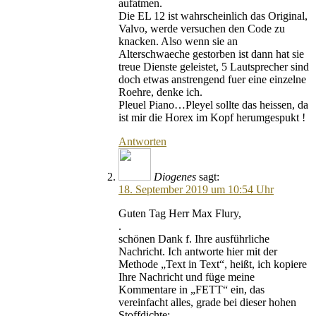
aufatmen.
Die EL 12 ist wahrscheinlich das Original,
Valvo, werde versuchen den Code zu
knacken. Also wenn sie an
Alterschwaeche gestorben ist dann hat sie
treue Dienste geleistet, 5 Lautsprecher sind
doch etwas anstrengend fuer eine einzelne
Roehre, denke ich.
Pleuel Piano…Pleyel sollte das heissen, da
ist mir die Horex im Kopf herumgespukt !
Antworten
Diogenes
sagt:
18. September 2019 um 10:54 Uhr
Guten Tag Herr Max Flury,
.
schönen Dank f. Ihre ausführliche
Nachricht. Ich antworte hier mit der
Methode „Text in Text“, heißt, ich kopiere
Ihre Nachricht und füge meine
Kommentare in „FETT“ ein, das
vereinfacht alles, grade bei dieser hohen
Stoffdichte: