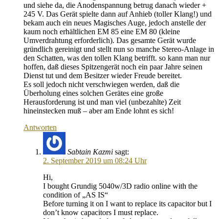
und siehe da, die Anodenspannung betrug danach wieder +
245 V. Das Gerät spielte dann auf Anhieb (toller Klang!) und
bekam auch ein neues Magisches Auge, jedoch anstelle der
kaum noch erhältlichen EM 85 eine EM 80 (kleine
Umverdrahtung erforderlich). Das gesamte Gerät wurde
gründlich gereinigt und stellt nun so manche Stereo-Anlage in
den Schatten, was den tollen Klang betrifft. so kann man nur
hoffen, daß dieses Spitzengerät noch ein paar Jahre seinen
Dienst tut und dem Besitzer wieder Freude bereitet.
Es soll jedoch nicht verschwiegen werden, daß die
Überholung eines solchen Gerätes eine große
Herausforderung ist und man viel (unbezahlte) Zeit
hineinstecken muß – aber am Ende lohnt es sich!
Antworten
Sabtain Kazmi
sagt:
2. September 2019 um 08:24 Uhr
Hi,
I bought Grundig 5040w/3D radio online with the
condition of „AS IS“
Before turning it on I want to replace its capacitor but I
don’t know capacitors I must replace.