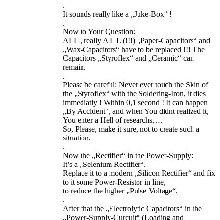
.
It sounds really like a „Juke-Box“ !
.
Now to Your Question:
ALL , really A L L (!!!) „Paper-Capacitors“ and
„Wax-Capacitors“ have to be replaced !!! The
Capacitors „Styroflex“ and „Ceramic“ can
remain.
.
Please be careful: Never ever touch the Skin of
the „Styroflex“ with the Soldering-Iron, it dies
immediatly ! Within 0,1 second ! It can happen
„By Accident“, and when You didnt realized it,
You enter a Hell of researchs….
So, Please, make it sure, not to create such a
situation.
.
Now the „Rectifier“ in the Power-Supply:
It’s a „Selenium Rectifier“.
Replace it to a modern „Silicon Rectifier“ and fix
to it some Power-Resistor in line,
to reduce the higher „Pulse-Voltage“.
.
After that the „Electrolytic Capacitors“ in the
„Power-Supply-Curcuit“ (Loading and