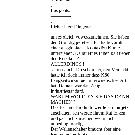
.
Los gehts:
————-
.
Lieber Herr Diogenes :
um es gleich vowegzunehmen, Sie haben
den Grundig gerettet ! Ich hatte vor ihn
einer ausgiebigen ‚Kontakt60 Kur‘ zu
unterziehen. Da laueft es Ihnen kalt ueber
den Ruecken ?
ALLERDINGS !
Ja, mir auch. Do schau her, den Verdacht
hatte ich doch immer dass K60
Langzeitwirkungen unerwuenschter Art
hat. Damals war das Zeug
Industriestandard.
WARUM WOLLTEN SIE DAS DANN
MACHEN ?
Die Teslanol Produkte werde ich mir jetzt
anschauen. Ich werde Ihrem Rat folgen
und gar nichts machen wenn nicht
unbedingt noetig.
Der Wellenschalter braucht aber eine
Reinigung, es kratzt.