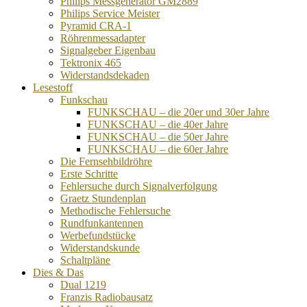
Philips Messgenerator GM2889
Philips Service Meister
Pyramid CRA-1
Röhrenmessadapter
Signalgeber Eigenbau
Tektronix 465
Widerstandsdekaden
Lesestoff
Funkschau
FUNKSCHAU – die 20er und 30er Jahre
FUNKSCHAU – die 40er Jahre
FUNKSCHAU – die 50er Jahre
FUNKSCHAU – die 60er Jahre
Die Fernsehbildröhre
Erste Schritte
Fehlersuche durch Signalverfolgung
Graetz Stundenplan
Methodische Fehlersuche
Rundfunkantennen
Werbefundstücke
Widerstandskunde
Schaltpläne
Dies & Das
Dual 1219
Franzis Radiobausatz