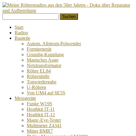
Springe
Suchen
zum
nach:
Inhalt
Start
Radios
Bauteile
Autom. Allstrom-Polwender
Formiergerät
Grundig-Kupplung
Magisches Auge
Netztransformator
Röhre EL84
Röhrenhilfe
Tonwiedergabe
U-Röhren
Von UM4 auf 6E5S
Messgeräte
Funke W19S
Heathkit IT-11
Heathkit IT-12
Magic-Eye-Tester
Multimeter Z4341
Müter BMR7