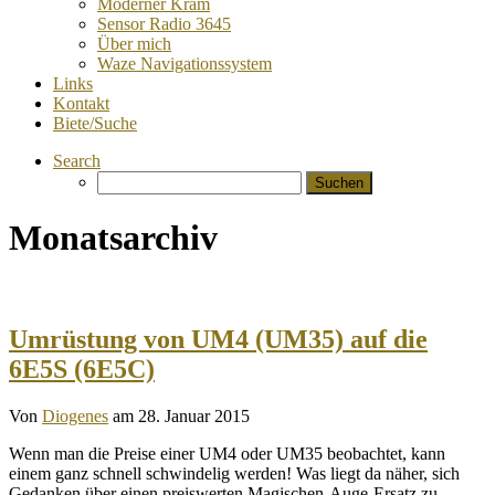
Moderner Kram
Sensor Radio 3645
Über mich
Waze Navigationssystem
Links
Kontakt
Biete/Suche
Search
Suchen
nach:
Monatsarchiv
Umrüstung von UM4 (UM35) auf die
6E5S (6E5C)
Von
Diogenes
am 28. Januar 2015
Wenn man die Preise einer UM4 oder UM35 beobachtet, kann
einem ganz schnell schwindelig werden! Was liegt da näher, sich
Gedanken über einen preiswerten Magischen-Auge-Ersatz zu