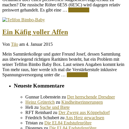
machen? Die russische Röhre 6E5S (6E5C) wird dagegen relativ
preiswert gehandelt. Es gibt eine …
Weiterlesen
Ein Käfig voller Affen
Von
Tilo
am 4. Januar 2015
Mein Sammlerkollege und guter Freund Josef, dessen Sammlung
aus überwiegend richtigen Raritäten besteht, hat ein Problem mit
seiner Tefifon Bimbo Baby Box. Laut seinen Angaben kommt kein
Ton mehr raus, hier werde ich mal die Verstärkerstufe inklusive
Spannungsversorgung unter die …
Weiterlesen
Neueste Kommentare
Gunnar Lobenstein
zu
Der herrschende Dresdner
Heinz Grüterich
zu
Kindheitserinnerungen
Heli
zu
Suche und Biete
RFT Reinhard
zu
Der Zwerg aus Köppelsdorf
Friedrich Schubert
zu
Ans Herz gewachsen
Tristan
zu
Die EL84 Endstufenröhre
Diogenes
zu
Die EL84 Endstufenröhre