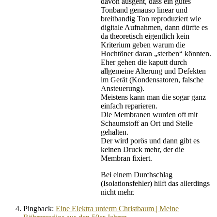
davon ausgeht, dass ein gutes
Tonband genauso linear und
breitbandig Ton reproduziert wie
digitale Aufnahmen, dann dürfte es
da theoretisch eigentlich kein
Kriterium geben warum die
Hochtöner daran „sterben“ könnten.
Eher gehen die kaputt durch
allgemeine Alterung und Defekten
im Gerät (Kondensatoren, falsche
Ansteuerung).
Meistens kann man die sogar ganz
einfach reparieren.
Die Membranen wurden oft mit
Schaumstoff an Ort und Stelle
gehalten.
Der wird porös und dann gibt es
keinen Druck mehr, der die
Membran fixiert.
Bei einem Durchschlag
(Isolationsfehler) hilft das allerdings
nicht mehr.
Pingback:
Eine Elektra unterm Christbaum | Meine