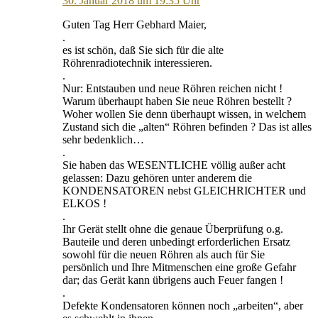
30. Januar 2018 um 19:35 Uhr
Guten Tag Herr Gebhard Maier,
.
es ist schön, daß Sie sich für die alte
Röhrenradiotechnik interessieren.
.
Nur: Entstauben und neue Röhren reichen nicht !
Warum überhaupt haben Sie neue Röhren bestellt ?
Woher wollen Sie denn überhaupt wissen, in welchem
Zustand sich die „alten“ Röhren befinden ? Das ist alles
sehr bedenklich…
.
Sie haben das WESENTLICHE völlig außer acht
gelassen: Dazu gehören unter anderem die
KONDENSATOREN nebst GLEICHRICHTER und
ELKOS !
.
Ihr Gerät stellt ohne die genaue Überprüfung o.g.
Bauteile und deren unbedingt erforderlichen Ersatz
sowohl für die neuen Röhren als auch für Sie
persönlich und Ihre Mitmenschen eine große Gefahr
dar; das Gerät kann übrigens auch Feuer fangen !
.
Defekte Kondensatoren können noch „arbeiten“, aber