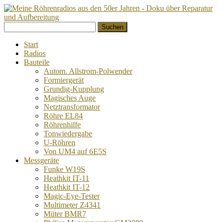
Springe
Suchen
zum
nach:
Inhalt
Start
Radios
Bauteile
Autom. Allstrom-Polwender
Formiergerät
Grundig-Kupplung
Magisches Auge
Netztransformator
Röhre EL84
Röhrenhilfe
Tonwiedergabe
U-Röhren
Von UM4 auf 6E5S
Messgeräte
Funke W19S
Heathkit IT-11
Heathkit IT-12
Magic-Eye-Tester
Multimeter Z4341
Müter BMR7