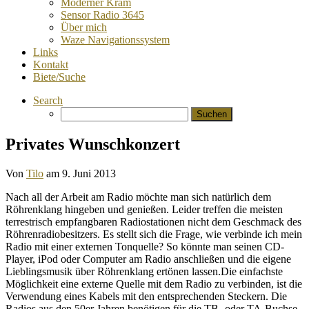
Moderner Kram
Sensor Radio 3645
Über mich
Waze Navigationssystem
Links
Kontakt
Biete/Suche
Search
Suchen
nach:
Privates Wunschkonzert
Von
Tilo
am
9. Juni 2013
Nach all der Arbeit am Radio möchte man sich natürlich dem
Röhrenklang hingeben und genießen. Leider treffen die meisten
terrestrisch empfangbaren Radiostationen nicht dem Geschmack des
Röhrenradiobesitzers. Es stellt sich die Frage, wie verbinde ich mein
Radio mit einer externen Tonquelle? So könnte man seinen CD-
Player, iPod oder Computer am Radio anschließen und die eigene
Lieblingsmusik über Röhrenklang ertönen lassen.Die einfachste
Möglichkeit eine externe Quelle mit dem Radio zu verbinden, ist die
Verwendung eines Kabels mit den entsprechenden Steckern. Die
Radios aus den 50er Jahren benötigen für die TB- oder TA-Buchse