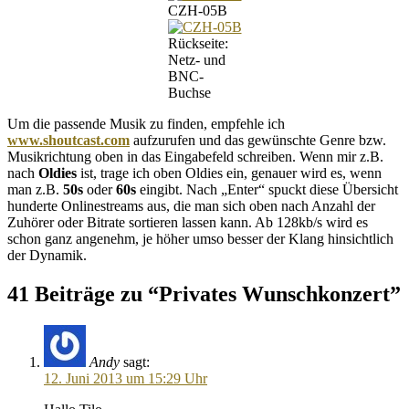
CZH-05B
Rückseite:
Netz- und
BNC-
Buchse
Um die passende Musik zu finden, empfehle ich
www.shoutcast.com
aufzurufen und das gewünschte Genre bzw.
Musikrichtung oben in das Eingabefeld schreiben. Wenn mir z.B.
nach
Oldies
ist, trage ich oben Oldies ein, genauer wird es, wenn
man z.B.
50s
oder
60s
eingibt. Nach „Enter“ spuckt diese Übersicht
hunderte Onlinestreams aus, die man sich oben nach Anzahl der
Zuhörer oder Bitrate sortieren lassen kann. Ab 128kb/s wird es
schon ganz angenehm, je höher umso besser der Klang hinsichtlich
der Dynamik.
41 Beiträge zu “Privates Wunschkonzert”
Andy
sagt:
12. Juni 2013 um 15:29 Uhr