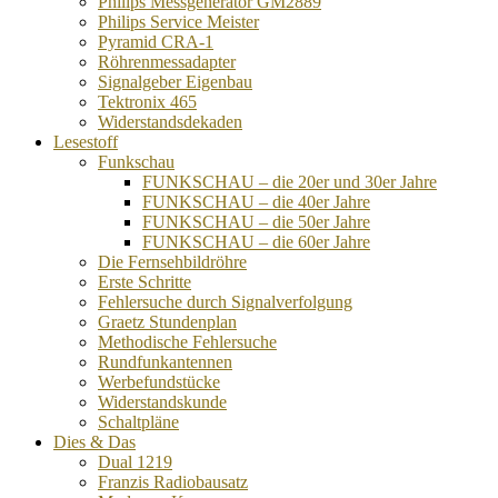
Philips Messgenerator GM2889
Philips Service Meister
Pyramid CRA-1
Röhrenmessadapter
Signalgeber Eigenbau
Tektronix 465
Widerstandsdekaden
Lesestoff
Funkschau
FUNKSCHAU – die 20er und 30er Jahre
FUNKSCHAU – die 40er Jahre
FUNKSCHAU – die 50er Jahre
FUNKSCHAU – die 60er Jahre
Die Fernsehbildröhre
Erste Schritte
Fehlersuche durch Signalverfolgung
Graetz Stundenplan
Methodische Fehlersuche
Rundfunkantennen
Werbefundstücke
Widerstandskunde
Schaltpläne
Dies & Das
Dual 1219
Franzis Radiobausatz