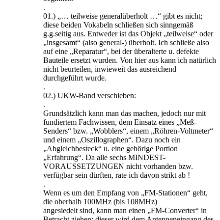
.
01.) „… teilweise generalüberholt …“ gibt es nicht;
diese beiden Vokabeln schließen sich sinngemäß
g.g.seitig aus. Entweder ist das Objekt „teilweise“ oder
„insgesamt“ (also general-) überholt. Ich schließe also
auf eine „Reparatur“, bei der überalterte u. defekte
Bauteile ersetzt wurden. Von hier aus kann ich natürlich
nicht beurteilen, inwieweit das ausreichend
durchgeführt wurde.
.
02.) UKW-Band verschieben:
.
Grundsätzlich kann man das machen, jedoch nur mit
fundiertem Fachwissen, dem Einsatz eines „Meß-
Senders“ bzw. „Wobblers“, einem „Röhren-Voltmeter“
und einem „Oszillographen“. Dazu noch ein
„Abgleichbesteck“ u. eine gehörige Portion
„Erfahrung“. Da alle sechs MINDEST-
VORAUSSETZUNGEN nicht vorhanden bzw.
verfügbar sein dürften, rate ich davon strikt ab !
.
Wenn es um den Empfang von „FM-Stationen“ geht,
die oberhalb 100MHz (bis 108MHz)
angesiedelt sind, kann man einen „FM-Converter“ in
Betracht ziehen; dieser wird dem Antenneneingang des