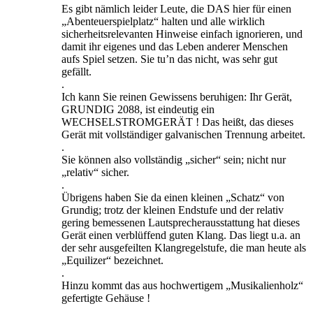
Es gibt nämlich leider Leute, die DAS hier für einen
„Abenteuerspielplatz“ halten und alle wirklich
sicherheitsrelevanten Hinweise einfach ignorieren, und
damit ihr eigenes und das Leben anderer Menschen
aufs Spiel setzen. Sie tu’n das nicht, was sehr gut
gefällt.
.
Ich kann Sie reinen Gewissens beruhigen: Ihr Gerät,
GRUNDIG 2088, ist eindeutig ein
WECHSELSTROMGERÄT ! Das heißt, das dieses
Gerät mit vollständiger galvanischen Trennung arbeitet.
.
Sie können also vollständig „sicher“ sein; nicht nur
„relativ“ sicher.
.
Übrigens haben Sie da einen kleinen „Schatz“ von
Grundig; trotz der kleinen Endstufe und der relativ
gering bemessenen Lautsprecherausstattung hat dieses
Gerät einen verblüffend guten Klang. Das liegt u.a. an
der sehr ausgefeilten Klangregelstufe, die man heute als
„Equilizer“ bezeichnet.
.
Hinzu kommt das aus hochwertigem „Musikalienholz“
gefertigte Gehäuse !
.