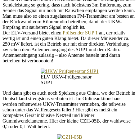
Sendeleistung so gering, dass nach höchstens 3m Entfernung zum
Sender das Signal nur noch mit Rauschen empfangen werden kann.
Man muss also so einen zugelassenen FM-Transmitter am besten an
der Rückwand vom Röhrenradio betreiben, damit der UKW-
Empfang mit sauberem Signal möglich ist.
Der ELV-Versand bietet einen
Prüfsender SUP 1
an, der relativ
wertig ist und einen guten Klang bietet. Da dieser Minisender ca.
250 mW liefert, ist ein Betrieb nur mit einer direkten Verbindung
zwischen dem Antennenausgang des SUP1 und dem Radio-
Antenneneingang zulässig – also Antenne basteln und daran
betreiben ist verbooooten!
ELV UKW-Prüfgenerator
SUP1
Und dann gibt es auch noch Spielzeug aus China, wo der Betrieb in
Deutschland strengstens verboten ist. Im Onlineauktionshaus
werden reihenweise UKW-Transmitter vertrieben, die teilweise
schon unter das Waffengesetz fallen! Hier gibt es meißt ein
kompaktes Gerät inklusive Netzteil und kleiner
Gummiwendelantenne. Hier der kleine CZH-05B, der wahlweise
0,5 oder 0,1 Watt liefert.