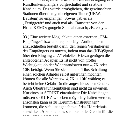
Rundfunkempfängers vorgeschaltet und setzt die
Kanäle um. Das würde ermöglichen, die gewünschten
Stationen über den geräteeigenen Tuner (UKW-
Baustein) zu empfangen. Sowas gab es als
„Fertiggerät“ und auch mal als „Bausatz“ von der
Firma KEMO; googeln Sie mal danach; zB. ebay …
.
03.) Eine weitere Möglichkeit, einen externen „FM-
Empfänger“ bzw. andere, beliebige Audioquellen
anzuschließen besteht darin, den reinen Verstärkerteil
des Empfängers zu nutzen, indem man das (NF-)Signal
über den Eingang „TA“ einleitet. Hierzu genügen die
angebotenen Adapter. Es ist nicht von großer
Wichtigkeit, ob der Widerstandswert nun 4,7K oder
10K beträgt. Wenn Sie sich anhand Tilos Schaltung
einen solchen Adapter selbst anfertigen möchten,
können Sie alle Werte zw. 4,7K u. 10K wählen; es
besteht keine Gefahr für die angeschlossenen Geräte.
Auch Übertragungseinbußen sind nicht zu erwarten.
Nur eines ist STRIKT einzuhalten: Die Kabellängen
müssen so KURZ wie eben möglich gehalten werden,
ansonsten kann es zu „Brumm-Einstreuungen“
kommen, die sich unangenehm auf das Hörerlebnis
auswirken. Aber auch das stellt keinerlei Gefahr für die