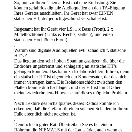
So, nun zu Ihrem Thema: Erst mal eine Entlastung: Sie
können gefahrlos digitale Audioquellen an den TA-Eingang
Ihres Gerätes anschließen. Ihr Gerät hat zwar EINEN
statischen HT, der jedoch geschützt verschaltet ist.
.
Insgesamt hat Ihr Gerät vier LS; 1 x Bass (Front), 2 x
Mittelhochtöner (Links & Rechts, seitlich), und einen
statischen Hochtöner (Front).
.
Warum sind digitale Audioquellen evtl. schädlich f. statische
HT’s ?
Das liegt an den sehr hohen Spannungsspitzen, die über die
Endröhre ungebremst und schlagartig an statische HT’s
gelangen könnten. Das kann zu Isolationsfehlern führen, denn
ein statischer HT ist eigentlich ein Kondensator, der das nicht
immer vertragen kann. Die Isolationsschicht zwischen den
Platten könnte durchschlagen, und der HT ist hin ! Daher
meine -wiederholten- Hinweise auf dieses mögliche Problem.
.
Nach Lektüre des Schaltplanes dieses Radios konnte ich
erkennen, daß die Gefahr für einen solchen Schaden in Ihrem
Falle eigentlich nicht gegeben ist.
.
Dennoch ein guter Rat: Übertreiben Sie es bei einem
Röhrenradio NIEMALS mit der Lautstärke, auch wenn es