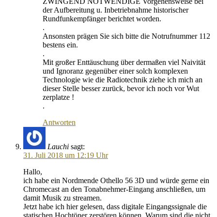
ZWINGEND NOTWENDIGE Vorgehensweise bei
der Aufbereitung u. Inbetriebnahme historischer
Rundfunkempfänger berichtet worden.
.
Ansonsten prägen Sie sich bitte die Notrufnummer 112
bestens ein.
.
Mit großer Enttäuschung über dermaßen viel Naivität
und Ignoranz gegenüber einer solch komplexen
Technologie wie die Radiotechnik ziehe ich mich an
dieser Stelle besser zurück, bevor ich noch vor Wut
zerplatze !
.
Antworten
Lauchi
sagt:
31. Juli 2018 um 12:19 Uhr
Hallo,
ich habe ein Nordmende Othello 56 3D und würde gerne ein
Chromecast an den Tonabnehmer-Eingang anschließen, um
damit Musik zu streamen.
Jetzt habe ich hier gelesen, dass digitale Eingangssignale die
statischen Hochtöner zerstören können. Warum sind die nicht