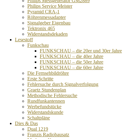
Philips Messgenerator GM2889
Philips Service Meister
Pyramid CRA-1
Röhrenmessadapter
Signalgeber Eigenbau
Tektronix 465
Widerstandsdekaden
Lesestoff
Funkschau
FUNKSCHAU – die 20er und 30er Jahre
FUNKSCHAU – die 40er Jahre
FUNKSCHAU – die 50er Jahre
FUNKSCHAU – die 60er Jahre
Die Fernsehbildröhre
Erste Schritte
Fehlersuche durch Signalverfolgung
Graetz Stundenplan
Methodische Fehlersuche
Rundfunkantennen
Werbefundstücke
Widerstandskunde
Schaltpläne
Dies & Das
Dual 1219
Franzis Radiobausatz