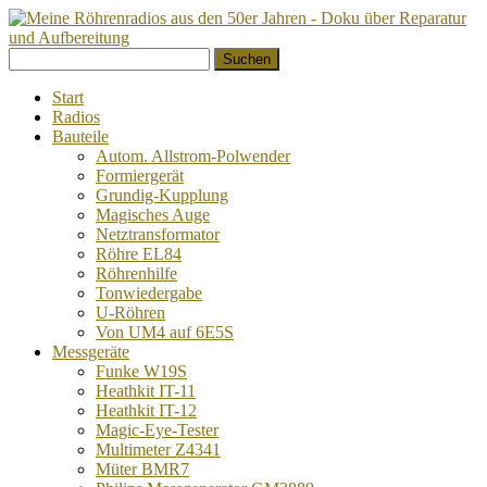
Springe
Suchen
zum
nach:
Inhalt
Start
Radios
Bauteile
Autom. Allstrom-Polwender
Formiergerät
Grundig-Kupplung
Magisches Auge
Netztransformator
Röhre EL84
Röhrenhilfe
Tonwiedergabe
U-Röhren
Von UM4 auf 6E5S
Messgeräte
Funke W19S
Heathkit IT-11
Heathkit IT-12
Magic-Eye-Tester
Multimeter Z4341
Müter BMR7