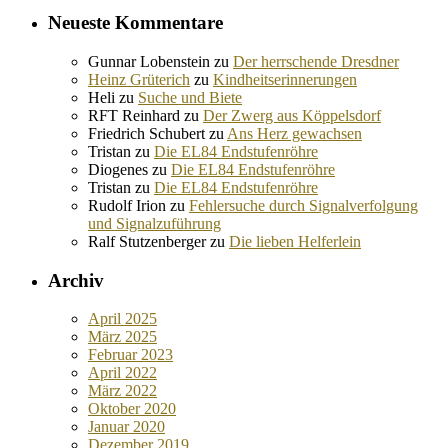
Neueste Kommentare
Gunnar Lobenstein
zu
Der herrschende Dresdner
Heinz Grüterich
zu
Kindheitserinnerungen
Heli
zu
Suche und Biete
RFT Reinhard
zu
Der Zwerg aus Köppelsdorf
Friedrich Schubert
zu
Ans Herz gewachsen
Tristan
zu
Die EL84 Endstufenröhre
Diogenes
zu
Die EL84 Endstufenröhre
Tristan
zu
Die EL84 Endstufenröhre
Rudolf Irion
zu
Fehlersuche durch Signalverfolgung
und Signalzuführung
Ralf Stutzenberger
zu
Die lieben Helferlein
Archiv
April 2025
März 2025
Februar 2023
April 2022
März 2022
Oktober 2020
Januar 2020
Dezember 2019