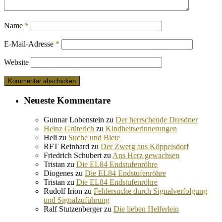
Name
*
E-Mail-Adresse
*
Website
Neueste Kommentare
Gunnar Lobenstein
zu
Der herrschende Dresdner
Heinz Grüterich
zu
Kindheitserinnerungen
Heli
zu
Suche und Biete
RFT Reinhard
zu
Der Zwerg aus Köppelsdorf
Friedrich Schubert
zu
Ans Herz gewachsen
Tristan
zu
Die EL84 Endstufenröhre
Diogenes
zu
Die EL84 Endstufenröhre
Tristan
zu
Die EL84 Endstufenröhre
Rudolf Irion
zu
Fehlersuche durch Signalverfolgung
und Signalzuführung
Ralf Stutzenberger
zu
Die lieben Helferlein