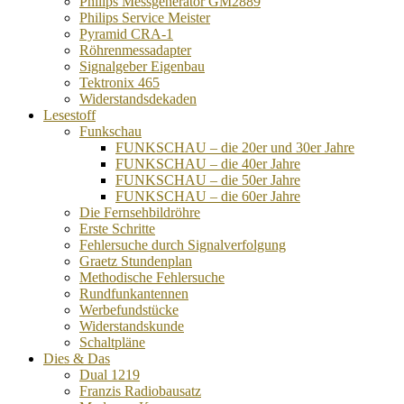
Philips Messgenerator GM2889
Philips Service Meister
Pyramid CRA-1
Röhrenmessadapter
Signalgeber Eigenbau
Tektronix 465
Widerstandsdekaden
Lesestoff
Funkschau
FUNKSCHAU – die 20er und 30er Jahre
FUNKSCHAU – die 40er Jahre
FUNKSCHAU – die 50er Jahre
FUNKSCHAU – die 60er Jahre
Die Fernsehbildröhre
Erste Schritte
Fehlersuche durch Signalverfolgung
Graetz Stundenplan
Methodische Fehlersuche
Rundfunkantennen
Werbefundstücke
Widerstandskunde
Schaltpläne
Dies & Das
Dual 1219
Franzis Radiobausatz