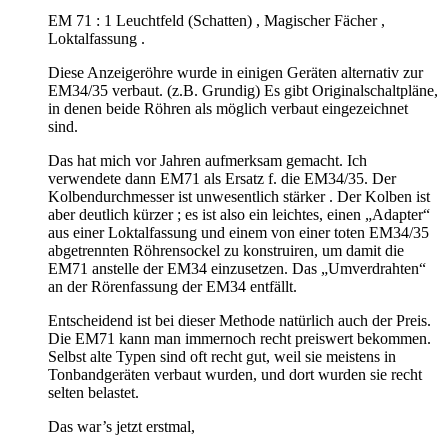
EM 71 : 1 Leuchtfeld (Schatten) , Magischer Fächer ,
Loktalfassung .
Diese Anzeigeröhre wurde in einigen Geräten alternativ zur
EM34/35 verbaut. (z.B. Grundig) Es gibt Originalschaltpläne,
in denen beide Röhren als möglich verbaut eingezeichnet
sind.
Das hat mich vor Jahren aufmerksam gemacht. Ich
verwendete dann EM71 als Ersatz f. die EM34/35. Der
Kolbendurchmesser ist unwesentlich stärker . Der Kolben ist
aber deutlich kürzer ; es ist also ein leichtes, einen „Adapter“
aus einer Loktalfassung und einem von einer toten EM34/35
abgetrennten Röhrensockel zu konstruiren, um damit die
EM71 anstelle der EM34 einzusetzen. Das „Umverdrahten“
an der Rörenfassung der EM34 entfällt.
Entscheidend ist bei dieser Methode natürlich auch der Preis.
Die EM71 kann man immernoch recht preiswert bekommen.
Selbst alte Typen sind oft recht gut, weil sie meistens in
Tonbandgeräten verbaut wurden, und dort wurden sie recht
selten belastet.
Das war’s jetzt erstmal,