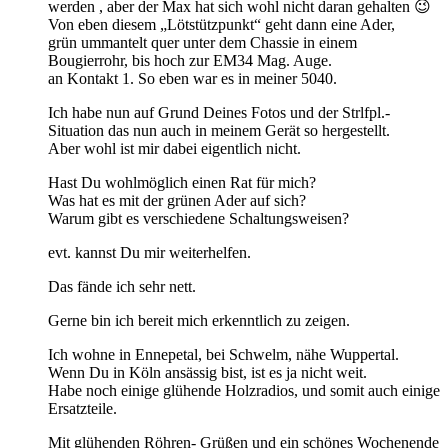
werden , aber der Max hat sich wohl nicht daran gehalten 😉
Von eben diesem „Lötstützpunkt“ geht dann eine Ader,
grün ummantelt quer unter dem Chassie in einem
Bougierrohr, bis hoch zur EM34 Mag. Auge.
an Kontakt 1. So eben war es in meiner 5040.
Ich habe nun auf Grund Deines Fotos und der Strlfpl.-
Situation das nun auch in meinem Gerät so hergestellt.
Aber wohl ist mir dabei eigentlich nicht.
Hast Du wohlmöglich einen Rat für mich?
Was hat es mit der grünen Ader auf sich?
Warum gibt es verschiedene Schaltungsweisen?
evt. kannst Du mir weiterhelfen.
Das fände ich sehr nett.
Gerne bin ich bereit mich erkenntlich zu zeigen.
Ich wohne in Ennepetal, bei Schwelm, nähe Wuppertal.
Wenn Du in Köln ansässig bist, ist es ja nicht weit.
Habe noch einige glühende Holzradios, und somit auch einige
Ersatzteile.
Mit glühenden Röhren- Grüßen und ein schönes Wochenende