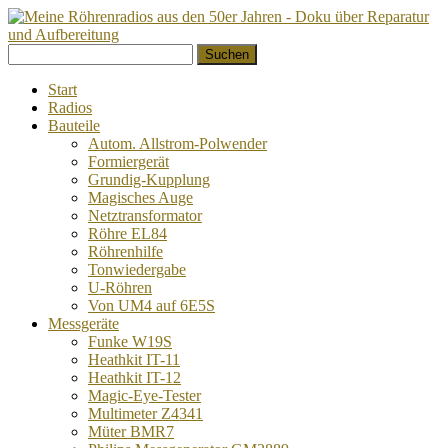
Springe
Suchen
zum
nach:
Inhalt
Start
Radios
Bauteile
Autom. Allstrom-Polwender
Formiergerät
Grundig-Kupplung
Magisches Auge
Netztransformator
Röhre EL84
Röhrenhilfe
Tonwiedergabe
U-Röhren
Von UM4 auf 6E5S
Messgeräte
Funke W19S
Heathkit IT-11
Heathkit IT-12
Magic-Eye-Tester
Multimeter Z4341
Müter BMR7