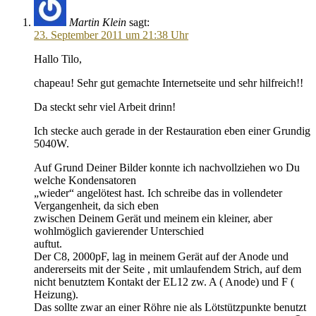
Martin Klein
sagt:
23. September 2011 um 21:38 Uhr
Hallo Tilo,
chapeau! Sehr gut gemachte Internetseite und sehr hilfreich!!
Da steckt sehr viel Arbeit drinn!
Ich stecke auch gerade in der Restauration eben einer Grundig
5040W.
Auf Grund Deiner Bilder konnte ich nachvollziehen wo Du
welche Kondensatoren
„wieder“ angelötest hast. Ich schreibe das in vollendeter
Vergangenheit, da sich eben
zwischen Deinem Gerät und meinem ein kleiner, aber
wohlmöglich gavierender Unterschied
auftut.
Der C8, 2000pF, lag in meinem Gerät auf der Anode und
andererseits mit der Seite , mit umlaufendem Strich, auf dem
nicht benutztem Kontakt der EL12 zw. A ( Anode) und F (
Heizung).
Das sollte zwar an einer Röhre nie als Lötstützpunkte benutzt