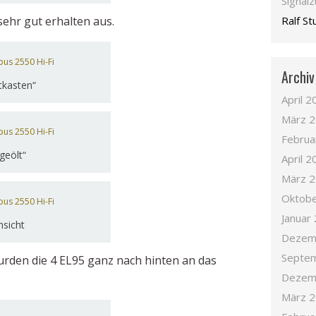
Signal
ehr gut erhalten aus.
Ralf S
Archiv
tkasten“
April 2
März 
Februa
geölt“
April 2
März 
Oktobe
Januar
sicht
Dezem
Septe
den die 4 EL95 ganz nach hinten an das
Dezem
März 