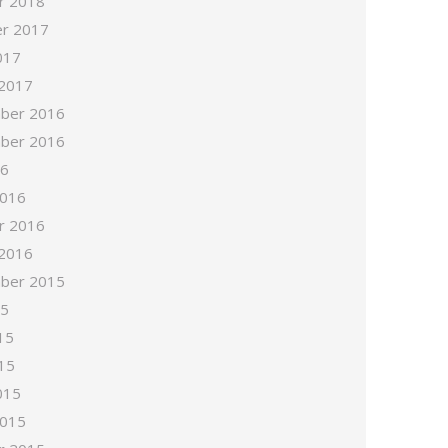
r 2018
r 2017
017
 2017
ber 2016
ber 2016
16
2016
r 2016
 2016
ber 2015
15
15
15
015
2015