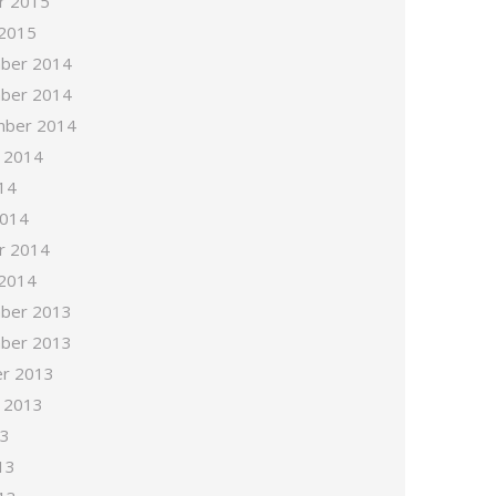
r 2015
 2015
ber 2014
ber 2014
mber 2014
 2014
14
2014
r 2014
 2014
ber 2013
ber 2013
r 2013
 2013
13
13