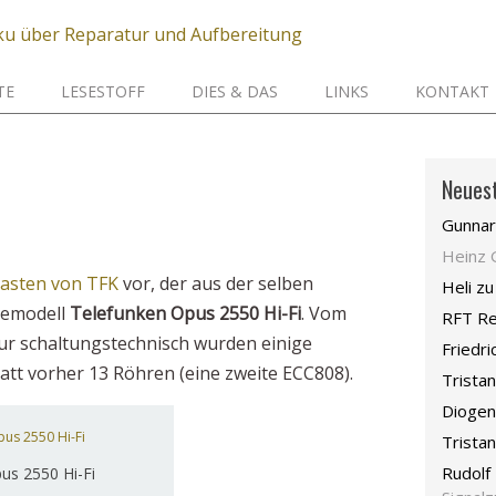
TE
LESESTOFF
DIES & DAS
LINKS
KONTAKT
Neues
Gunnar
Heinz 
asten von TFK
vor, der aus der selben
Heli
z
gemodell
Telefunken Opus 2550 Hi-Fi
. Vom
RFT Re
nur schaltungstechnisch wurden einige
Friedri
tt vorher 13 Röhren (eine zweite ECC808).
Tristan
Dioge
Tristan
Rudolf 
us 2550 Hi-Fi