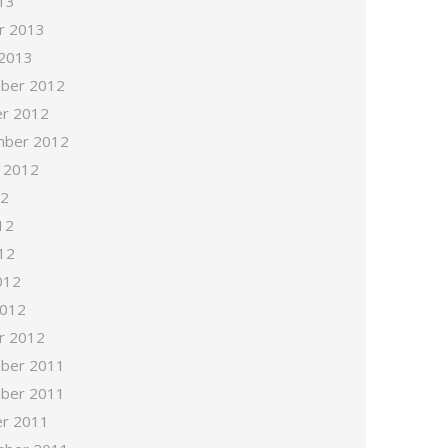
13
r 2013
 2013
ber 2012
r 2012
mber 2012
 2012
12
12
12
012
2012
r 2012
ber 2011
ber 2011
r 2011