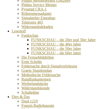
Philips Messgenerator GM2889
Philips Service Meister
Pyramid CRA-1
Röhrenmessadapter
Signalgeber Eigenbau
Tektronix 465
Widerstandsdekaden
Lesestoff
Funkschau
FUNKSCHAU – die 20er und 30er Jahre
FUNKSCHAU – die 40er Jahre
FUNKSCHAU – die 50er Jahre
FUNKSCHAU – die 60er Jahre
Die Fernsehbildröhre
Erste Schritte
Fehlersuche durch Signalverfolgung
Graetz Stundenplan
Methodische Fehlersuche
Rundfunkantennen
Werbefundstücke
Widerstandskunde
Schaltpläne
Dies & Das
Dual 1219
Franzis Radiobausatz