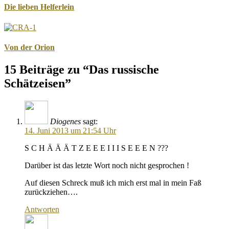
Die lieben Helferlein
Von der Orion
15 Beiträge zu “Das russische
Schätzeisen”
Diogenes
sagt:
14. Juni 2013 um 21:54 Uhr
S C H Ä Ä Ä T Z E E E I I I S E E E N ???
Darüber ist das letzte Wort noch nicht gesprochen !
Auf diesen Schreck muß ich mich erst mal in mein Faß
zurückziehen….
Antworten