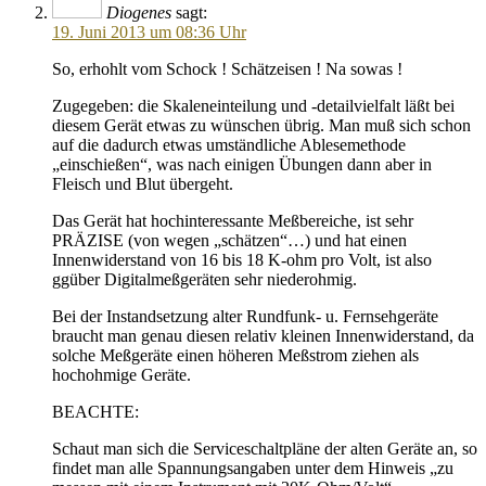
Diogenes
sagt:
19. Juni 2013 um 08:36 Uhr
So, erhohlt vom Schock ! Schätzeisen ! Na sowas !
Zugegeben: die Skaleneinteilung und -detailvielfalt läßt bei
diesem Gerät etwas zu wünschen übrig. Man muß sich schon
auf die dadurch etwas umständliche Ablesemethode
„einschießen“, was nach einigen Übungen dann aber in
Fleisch und Blut übergeht.
Das Gerät hat hochinteressante Meßbereiche, ist sehr
PRÄZISE (von wegen „schätzen“…) und hat einen
Innenwiderstand von 16 bis 18 K-ohm pro Volt, ist also
ggüber Digitalmeßgeräten sehr niederohmig.
Bei der Instandsetzung alter Rundfunk- u. Fernsehgeräte
braucht man genau diesen relativ kleinen Innenwiderstand, da
solche Meßgeräte einen höheren Meßstrom ziehen als
hochohmige Geräte.
BEACHTE:
Schaut man sich die Serviceschaltpläne der alten Geräte an, so
findet man alle Spannungsangaben unter dem Hinweis „zu