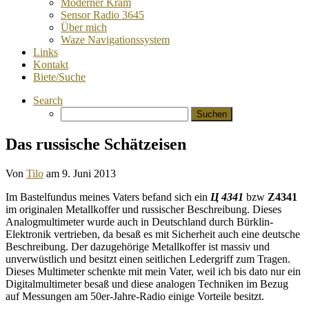
Moderner Kram
Sensor Radio 3645
Über mich
Waze Navigationssystem
Links
Kontakt
Biete/Suche
Search
Suchen
nach:
Das russische Schätzeisen
Von
Tilo
am
9. Juni 2013
Im Bastelfundus meines Vaters befand sich ein
Ц 4341
bzw
Z4341
im originalen Metallkoffer und russischer Beschreibung. Dieses
Analogmultimeter wurde auch in Deutschland durch Bürklin-
Elektronik vertrieben, da besaß es mit Sicherheit auch eine deutsche
Beschreibung. Der dazugehörige Metallkoffer ist massiv und
unverwüstlich und besitzt einen seitlichen Ledergriff zum Tragen.
Dieses Multimeter schenkte mit mein Vater, weil ich bis dato nur ein
Digitalmultimeter besaß und diese analogen Techniken im Bezug
auf Messungen am 50er-Jahre-Radio einige Vorteile besitzt.