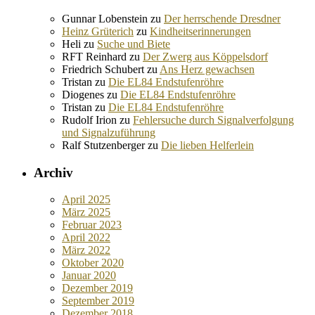
Gunnar Lobenstein
zu
Der herrschende Dresdner
Heinz Grüterich
zu
Kindheitserinnerungen
Heli
zu
Suche und Biete
RFT Reinhard
zu
Der Zwerg aus Köppelsdorf
Friedrich Schubert
zu
Ans Herz gewachsen
Tristan
zu
Die EL84 Endstufenröhre
Diogenes
zu
Die EL84 Endstufenröhre
Tristan
zu
Die EL84 Endstufenröhre
Rudolf Irion
zu
Fehlersuche durch Signalverfolgung
und Signalzuführung
Ralf Stutzenberger
zu
Die lieben Helferlein
Archiv
April 2025
März 2025
Februar 2023
April 2022
März 2022
Oktober 2020
Januar 2020
Dezember 2019
September 2019
Dezember 2018