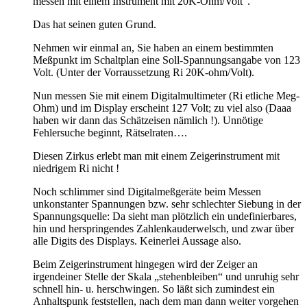
messen mit einem Instrument mit 20K-Ohm/Volt“.
Das hat seinen guten Grund.
Nehmen wir einmal an, Sie haben an einem bestimmten
Meßpunkt im Schaltplan eine Soll-Spannungsangabe von 123
Volt. (Unter der Vorraussetzung Ri 20K-ohm/Volt).
Nun messen Sie mit einem Digitalmultimeter (Ri etliche Meg-
Ohm) und im Display erscheint 127 Volt; zu viel also (Daaa
haben wir dann das Schätzeisen nämlich !). Unnötige
Fehlersuche beginnt, Rätselraten….
Diesen Zirkus erlebt man mit einem Zeigerinstrument mit
niedrigem Ri nicht !
Noch schlimmer sind Digitalmeßgeräte beim Messen
unkonstanter Spannungen bzw. sehr schlechter Siebung in der
Spannungsquelle: Da sieht man plötzlich ein undefinierbares,
hin und herspringendes Zahlenkauderwelsch, und zwar über
alle Digits des Displays. Keinerlei Aussage also.
Beim Zeigerinstrument hingegen wird der Zeiger an
irgendeiner Stelle der Skala „stehenbleiben“ und unruhig sehr
schnell hin- u. herschwingen. So läßt sich zumindest ein
Anhaltspunk feststellen, nach dem man dann weiter vorgehen