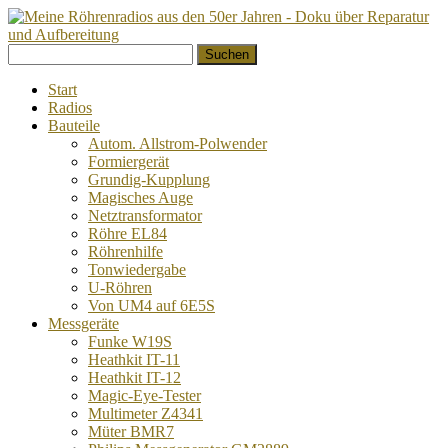
Springe
Suchen
zum
nach:
Inhalt
Start
Radios
Bauteile
Autom. Allstrom-Polwender
Formiergerät
Grundig-Kupplung
Magisches Auge
Netztransformator
Röhre EL84
Röhrenhilfe
Tonwiedergabe
U-Röhren
Von UM4 auf 6E5S
Messgeräte
Funke W19S
Heathkit IT-11
Heathkit IT-12
Magic-Eye-Tester
Multimeter Z4341
Müter BMR7