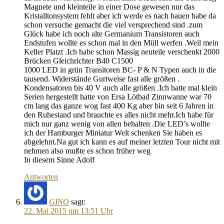
Magnete und kleinteile in einer Dose gewesen nur das
Kristalltonsystem fehlt aber ich werde es nach bauen habe da
schon versuche gemacht die viel versprechend sind .zum
Glück habe ich noch alte Germanium Transistoren auch
Endstufen wollte es schon mal in den Müll werfen .Weil mein
Keller Platzt .Ich habe schon Massig neuteile verschenkt 2000
Brücken Gleichrichter B40 C1500
1000 LED in grün Transitoren BC- P & N Typen auch in die
tausend. Widerstände Gurtweise fast alle größen .
Kondensatoren bis 40 V auch alle größen .Ich hatte mal klein
Serien hergestellt hatte von Ersa Lötbad Zinnwanne war 70
cm lang das ganze wog fast 400 Kg aber bin seit 6 Jahren in
den Ruhestand und brauchte es alles nicht mehr.Ich habe für
mich nur ganz wenig von allen behalten .Die LED’s wollte
ich der Hamburger Miniatur Welt schenken Sie haben es
abgelehnt.Na gut ich kann es auf meiner letzten Tour nicht mit
nehmen also mußte es schon früher weg
In diesem Sinne Adolf
Antworten
GINO
sagt:
22. Mai 2015 um 13:51 Uhr