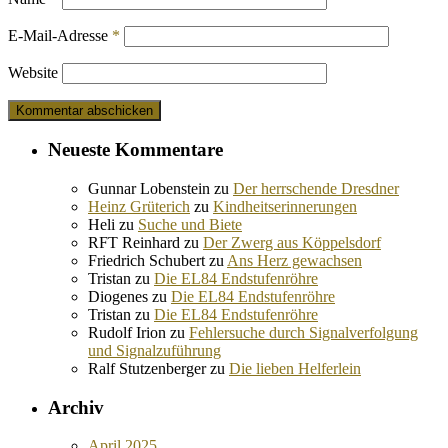
E-Mail-Adresse
*
Website
Neueste Kommentare
Gunnar Lobenstein
zu
Der herrschende Dresdner
Heinz Grüterich
zu
Kindheitserinnerungen
Heli
zu
Suche und Biete
RFT Reinhard
zu
Der Zwerg aus Köppelsdorf
Friedrich Schubert
zu
Ans Herz gewachsen
Tristan
zu
Die EL84 Endstufenröhre
Diogenes
zu
Die EL84 Endstufenröhre
Tristan
zu
Die EL84 Endstufenröhre
Rudolf Irion
zu
Fehlersuche durch Signalverfolgung
und Signalzuführung
Ralf Stutzenberger
zu
Die lieben Helferlein
Archiv
April 2025