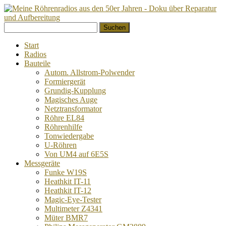
Springe
Suchen
zum
nach:
Inhalt
Start
Radios
Bauteile
Autom. Allstrom-Polwender
Formiergerät
Grundig-Kupplung
Magisches Auge
Netztransformator
Röhre EL84
Röhrenhilfe
Tonwiedergabe
U-Röhren
Von UM4 auf 6E5S
Messgeräte
Funke W19S
Heathkit IT-11
Heathkit IT-12
Magic-Eye-Tester
Multimeter Z4341
Müter BMR7