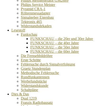
Philips Messgenerator GM2889
Philips Service Meister
Pyramid CRA-1
Röhrenmessadapter
Signalgeber Eigenbau
Tektronix 465
Widerstandsdekaden
Lesestoff
Funkschau
FUNKSCHAU – die 20er und 30er Jahre
FUNKSCHAU – die 40er Jahre
FUNKSCHAU – die 50er Jahre
FUNKSCHAU – die 60er Jahre
Die Fernsehbildröhre
Erste Schritte
Fehlersuche durch Signalverfolgung
Graetz Stundenplan
Methodische Fehlersuche
Rundfunkantennen
Werbefundstücke
Widerstandskunde
Schaltpläne
Dies & Das
Dual 1219
Franzis Radiobausatz