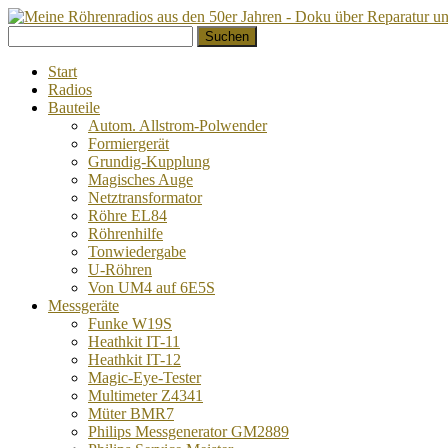
Springe
Suchen
zum
nach:
Inhalt
Start
Radios
Bauteile
Autom. Allstrom-Polwender
Formiergerät
Grundig-Kupplung
Magisches Auge
Netztransformator
Röhre EL84
Röhrenhilfe
Tonwiedergabe
U-Röhren
Von UM4 auf 6E5S
Messgeräte
Funke W19S
Heathkit IT-11
Heathkit IT-12
Magic-Eye-Tester
Multimeter Z4341
Müter BMR7
Philips Messgenerator GM2889