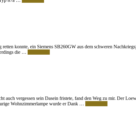
g Typ 87a …
Weiterlesen
ung retten konnte, ein Siemens SB260GW aus dem schweren Nachkriegs
lerdings die …
Weiterlesen
eicht auch vergessen sein Dasein fristete, fand den Weg zu mir. Der L
als urige Wohnzimmerlampe wurde er Dank …
Weiterlesen