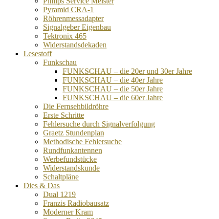
Philips Service Meister
Pyramid CRA-1
Röhrenmessadapter
Signalgeber Eigenbau
Tektronix 465
Widerstandsdekaden
Lesestoff
Funkschau
FUNKSCHAU – die 20er und 30er Jahre
FUNKSCHAU – die 40er Jahre
FUNKSCHAU – die 50er Jahre
FUNKSCHAU – die 60er Jahre
Die Fernsehbildröhre
Erste Schritte
Fehlersuche durch Signalverfolgung
Graetz Stundenplan
Methodische Fehlersuche
Rundfunkantennen
Werbefundstücke
Widerstandskunde
Schaltpläne
Dies & Das
Dual 1219
Franzis Radiobausatz
Moderner Kram