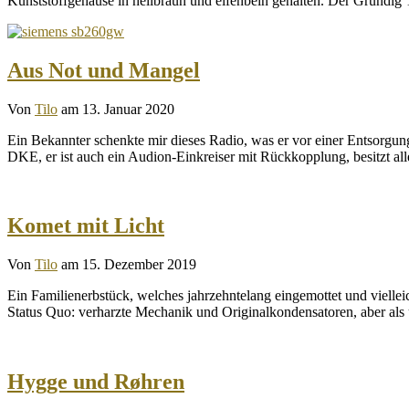
Kunststoffgehäuse in hellbraun und elfenbein gehalten. Der Grundi
Aus Not und Mangel
Von
Tilo
am 13. Januar 2020
Ein Bekannter schenkte mir dieses Radio, was er vor einer Entsorg
DKE, er ist auch ein Audion-Einkreiser mit Rückkopplung, besitzt al
Komet mit Licht
Von
Tilo
am 15. Dezember 2019
Ein Familienerbstück, welches jahrzehntelang eingemottet und viell
Status Quo: verharzte Mechanik und Originalkondensatoren, aber 
Hygge und Røhren