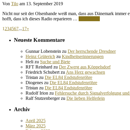
Von
Tilo
am 13. September 2019
Nicht nur seit der Olsenbande weiß man, dass aus Dänemark immer 
hofft, dass ich dieses Radio reparieren …
Weiterlesen
1
2
3
4
5
6
7
...
17
»
Neueste Kommentare
Gunnar Lobenstein
zu
Der herrschende Dresdner
Heinz Grüterich
zu
Kindheitserinnerungen
Heli
zu
Suche und Biete
RFT Reinhard
zu
Der Zwerg aus Köppelsdorf
Friedrich Schubert
zu
Ans Herz gewachsen
Tristan
zu
Die EL84 Endstufenröhre
Diogenes
zu
Die EL84 Endstufenröhre
Tristan
zu
Die EL84 Endstufenröhre
Rudolf Irion
zu
Fehlersuche durch Signalverfolgung und
Ralf Stutzenberger
zu
Die lieben Helferlein
Archiv
April 2025
März 2025