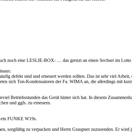
h noch eine LESLIE-BOX- … das grenzt an einen Sechser im Lotto 
inaus:
ufig defekt sind und erneuert werden sollten. Das ist sehr viel Arbeit,
eten sich Ton-Kondensatoren der Fa. WIMA an, die allerdings mit kur
ieviel Betriebsstunden das Gerät hinter sich hat. In diesem Zusammenha
 und ggfs. zu erneuern.
ät, ein FUNKE W19s.
hmen, sorgfältig zu verpacken und Herrn Graupner zuzusenden. Er wird 