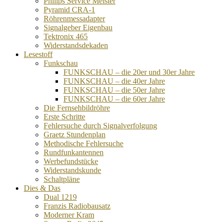
Philips Service Meister
Pyramid CRA-1
Röhrenmessadapter
Signalgeber Eigenbau
Tektronix 465
Widerstandsdekaden
Lesestoff
Funkschau
FUNKSCHAU – die 20er und 30er Jahre
FUNKSCHAU – die 40er Jahre
FUNKSCHAU – die 50er Jahre
FUNKSCHAU – die 60er Jahre
Die Fernsehbildröhre
Erste Schritte
Fehlersuche durch Signalverfolgung
Graetz Stundenplan
Methodische Fehlersuche
Rundfunkantennen
Werbefundstücke
Widerstandskunde
Schaltpläne
Dies & Das
Dual 1219
Franzis Radiobausatz
Moderner Kram