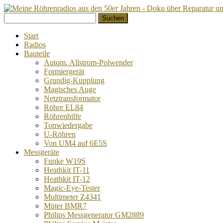
Springe
Suchen
zum
nach:
Inhalt
Start
Radios
Bauteile
Autom. Allstrom-Polwender
Formiergerät
Grundig-Kupplung
Magisches Auge
Netztransformator
Röhre EL84
Röhrenhilfe
Tonwiedergabe
U-Röhren
Von UM4 auf 6E5S
Messgeräte
Funke W19S
Heathkit IT-11
Heathkit IT-12
Magic-Eye-Tester
Multimeter Z4341
Müter BMR7
Philips Messgenerator GM2889