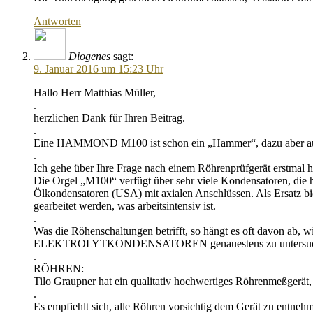
Antworten
Diogenes
sagt:
9. Januar 2016 um 15:23 Uhr
Hallo Herr Matthias Müller,
.
herzlichen Dank für Ihren Beitrag.
.
Eine HAMMOND M100 ist schon ein „Hammer“, dazu aber auc
.
Ich gehe über Ihre Frage nach einem Röhrenprüfgerät erstmal h
Die Orgel „M100“ verfügt über sehr viele Kondensatoren, die hä
Ölkondensatoren (USA) mit axialen Anschlüssen. Als Ersatz bi
gearbeitet werden, was arbeitsintensiv ist.
.
Was die Röhenschaltungen betrifft, so hängt es oft davon ab, w
ELEKTROLYTKONDENSATOREN genauestens zu untersuchen
.
RÖHREN:
Tilo Graupner hat ein qualitativ hochwertiges Röhrenmeßger
.
Es empfiehlt sich, alle Röhren vorsichtig dem Gerät zu entne