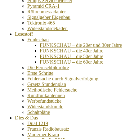
Philips Service Meister
Pyramid CRA-1
Röhrenmessadapter
Signalgeber Eigenbau
Tektronix 465
Widerstandsdekaden
Lesestoff
Funkschau
FUNKSCHAU – die 20er und 30er Jahre
FUNKSCHAU – die 40er Jahre
FUNKSCHAU – die 50er Jahre
FUNKSCHAU – die 60er Jahre
Die Fernsehbildröhre
Erste Schritte
Fehlersuche durch Signalverfolgung
Graetz Stundenplan
Methodische Fehlersuche
Rundfunkantennen
Werbefundstücke
Widerstandskunde
Schaltpläne
Dies & Das
Dual 1219
Franzis Radiobausatz
Moderner Kram