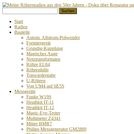
Springe
Suchen
zum
nach:
Inhalt
Start
Radios
Bauteile
Autom. Allstrom-Polwender
Formiergerät
Grundig-Kupplung
Magisches Auge
Netztransformator
Röhre EL84
Röhrenhilfe
Tonwiedergabe
U-Röhren
Von UM4 auf 6E5S
Messgeräte
Funke W19S
Heathkit IT-11
Heathkit IT-12
Magic-Eye-Tester
Multimeter Z4341
Müter BMR7
Philips Messgenerator GM2889