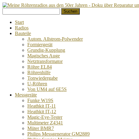
Springe
Suchen
zum
nach:
Inhalt
Start
Radios
Bauteile
Autom. Allstrom-Polwender
Formiergerät
Grundig-Kupplung
Magisches Auge
Netztransformator
Röhre EL84
Röhrenhilfe
Tonwiedergabe
U-Röhren
Von UM4 auf 6E5S
Messgeräte
Funke W19S
Heathkit IT-11
Heathkit IT-12
Magic-Eye-Tester
Multimeter Z4341
Müter BMR7
Philips Messgenerator GM2889