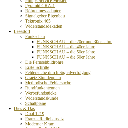
Philips Service Meister
Pyramid CRA-1
Röhrenmessadapter
Signalgeber Eigenbau
Tektronix 465
Widerstandsdekaden
Lesestoff
Funkschau
FUNKSCHAU – die 20er und 30er Jahre
FUNKSCHAU – die 40er Jahre
FUNKSCHAU – die 50er Jahre
FUNKSCHAU – die 60er Jahre
Die Fernsehbildröhre
Erste Schritte
Fehlersuche durch Signalverfolgung
Graetz Stundenplan
Methodische Fehlersuche
Rundfunkantennen
Werbefundstücke
Widerstandskunde
Schaltpläne
Dies & Das
Dual 1219
Franzis Radiobausatz
Moderner Kram