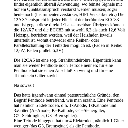
findet eigentlich überall Anwendung, wo feinste Signale mit
hohem Qualitätsanspruch verstärkt werden müssen; sogar
heute noch (Instrumentenverstärker, HIFI-Verstärker etc.) Die
12AX7 entspricht in jeder Hinsicht der berühmten ECC83
und ist gegen diese direkt 1:1 austauschbar. Übrigens können
die 12AX7 und die ECC83 mit sowohl 6,3 als auch 12,6 Volt
Heizspg. betrieben werden, weil der Heizfaden jeweils
unterteilt ist, womit entweder eine Reihen- oder
Parallelschaltung der Teilfäden möglich ist. (Fäden in Reihe:
12,6V, Fäden prallel: 6,3V)
Die 12CA5 ist eine sog. Strahlbündelröhre. Eigentlich kann
man sie weder Penthode noch Tetrode nennen; für eine
Penthode hat sie einen Anschluß zu wenig und für eine
Tetrode ein Gitter zuviel.
Na sowas !
Das hatte irgendwann einmal patentrechtliche Gründe, den
Begriff Penthode betreffend, wie man erzählt. Eine Penthode
hat nämlich 5 Elektroden, d.h. 1xAnode, 1xKathode und
3xGitter (A=Anode, K=Kathode, G1=Steuergitter,
G2=Schirmgitter, G3=Bremsgitter).
Eine Tetrode hingegen hat nur 4 Elektroden, nämlich 1 Gitter
weniger (das G3, Bremsgitter) als die Penthode.