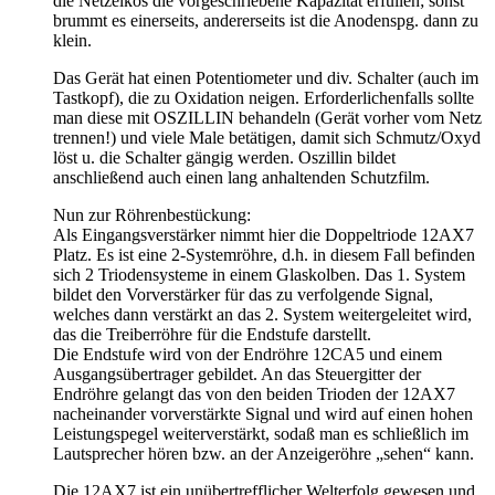
die Netzelkos die vorgeschriebene Kapazität erfüllen; sonst
brummt es einerseits, andererseits ist die Anodenspg. dann zu
klein.
Das Gerät hat einen Potentiometer und div. Schalter (auch im
Tastkopf), die zu Oxidation neigen. Erforderlichenfalls sollte
man diese mit OSZILLIN behandeln (Gerät vorher vom Netz
trennen!) und viele Male betätigen, damit sich Schmutz/Oxyd
löst u. die Schalter gängig werden. Oszillin bildet
anschließend auch einen lang anhaltenden Schutzfilm.
Nun zur Röhrenbestückung:
Als Eingangsverstärker nimmt hier die Doppeltriode 12AX7
Platz. Es ist eine 2-Systemröhre, d.h. in diesem Fall befinden
sich 2 Triodensysteme in einem Glaskolben. Das 1. System
bildet den Vorverstärker für das zu verfolgende Signal,
welches dann verstärkt an das 2. System weitergeleitet wird,
das die Treiberröhre für die Endstufe darstellt.
Die Endstufe wird von der Endröhre 12CA5 und einem
Ausgangsübertrager gebildet. An das Steuergitter der
Endröhre gelangt das von den beiden Trioden der 12AX7
nacheinander vorverstärkte Signal und wird auf einen hohen
Leistungspegel weiterverstärkt, sodaß man es schließlich im
Lautsprecher hören bzw. an der Anzeigeröhre „sehen“ kann.
Die 12AX7 ist ein unübertrefflicher Welterfolg gewesen und