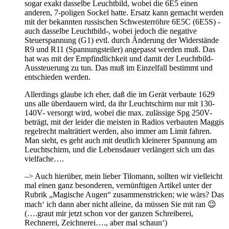
sogar exakt dasselbe Leuchtbild, wobei die 6E5 einen
anderen, 7-poligen Sockel hatte. Ersatz kann gemacht werden
mit der bekannten russischen Schwesterröhre 6E5C (6E5S) -
auch dasselbe Leuchtbild-, wobei jedoch die negative
Steuerspannung (G1) evtl. durch Änderung der Widerstände
R9 und R11 (Spannungsteiler) angepasst werden muß. Das
hat was mit der Empfindlichkeit und damit der Leuchtbild-
Aussteuerung zu tun. Das muß im Einzelfall bestimmt und
entschieden werden.
Allerdings glaube ich eher, daß die im Gerät verbaute 1629
uns alle überdauern wird, da ihr Leuchtschirm nur mit 130-
140V- versorgt wird, wobei die max. zulässige Spg 250V-
beträgt, mit der leider die meisten in Radios verbauten Maggis
regelrecht malträtiert werden, also immer am Limit fahren.
Man sieht, es geht auch mit deutlich kleinerer Spannung am
Leuchtschirm, und die Lebensdauer verlängert sich um das
vielfache….
–> Auch hierüber, mein lieber Tilomann, sollten wir vielleicht
mal einen ganz besonderen, vernünftigen Artikel unter der
Rubrik „Magische Augen“ zusammenstricken; wie wärs? Das
mach‘ ich dann aber nicht alleine, da müssen Sie mit ran 😉
(….graut mir jetzt schon vor der ganzen Schreiberei,
Rechnerei, Zeichnerei…., aber mal schaun‘)