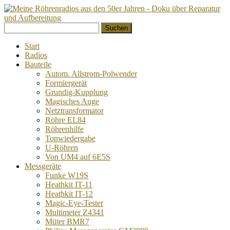
Springe
Suchen
zum
nach:
Inhalt
Start
Radios
Bauteile
Autom. Allstrom-Polwender
Formiergerät
Grundig-Kupplung
Magisches Auge
Netztransformator
Röhre EL84
Röhrenhilfe
Tonwiedergabe
U-Röhren
Von UM4 auf 6E5S
Messgeräte
Funke W19S
Heathkit IT-11
Heathkit IT-12
Magic-Eye-Tester
Multimeter Z4341
Müter BMR7