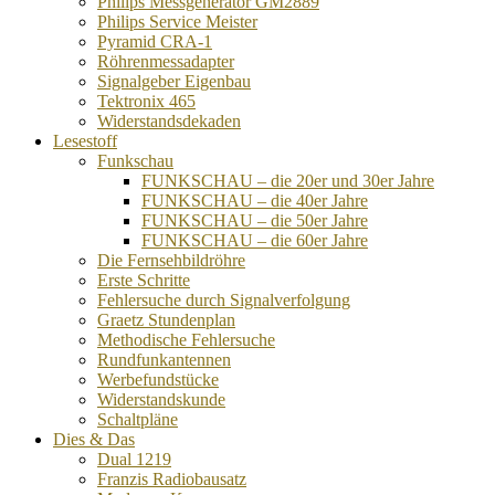
Philips Messgenerator GM2889
Philips Service Meister
Pyramid CRA-1
Röhrenmessadapter
Signalgeber Eigenbau
Tektronix 465
Widerstandsdekaden
Lesestoff
Funkschau
FUNKSCHAU – die 20er und 30er Jahre
FUNKSCHAU – die 40er Jahre
FUNKSCHAU – die 50er Jahre
FUNKSCHAU – die 60er Jahre
Die Fernsehbildröhre
Erste Schritte
Fehlersuche durch Signalverfolgung
Graetz Stundenplan
Methodische Fehlersuche
Rundfunkantennen
Werbefundstücke
Widerstandskunde
Schaltpläne
Dies & Das
Dual 1219
Franzis Radiobausatz