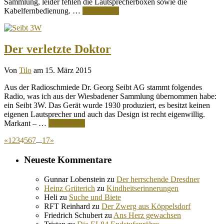
Sammlung, leider fehlen die Lautsprecherboxen sowie die
Kabelfernbedienung. …
Weiterlesen
Der verletzte Doktor
Von
Tilo
am 15. März 2015
Aus der Radioschmiede Dr. Georg Seibt AG stammt folgendes
Radio, was ich aus der Wiesbadener Sammlung übernommen habe:
ein Seibt 3W. Das Gerät wurde 1930 produziert, es besitzt keinen
eigenen Lautsprecher und auch das Design ist recht eigenwillig.
Markant – …
Weiterlesen
«
1
2
3
4
5
6
7
...
17
»
Neueste Kommentare
Gunnar Lobenstein
zu
Der herrschende Dresdner
Heinz Grüterich
zu
Kindheitserinnerungen
Heli
zu
Suche und Biete
RFT Reinhard
zu
Der Zwerg aus Köppelsdorf
Friedrich Schubert
zu
Ans Herz gewachsen