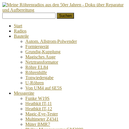
Springe
Suchen
zum
nach:
Inhalt
Start
Radios
Bauteile
Autom. Allstrom-Polwender
Formiergerät
Grundig-Kupplung
Magisches Auge
Netztransformator
Röhre EL84
Röhrenhilfe
Tonwiedergabe
U-Röhren
Von UM4 auf 6E5S
Messgeräte
Funke W19S
Heathkit IT-11
Heathkit IT-12
Magic-Eye-Tester
Multimeter Z4341
Müter BMR7