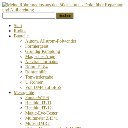
Springe
Suchen
zum
nach:
Inhalt
Start
Radios
Bauteile
Autom. Allstrom-Polwender
Formiergerät
Grundig-Kupplung
Magisches Auge
Netztransformator
Röhre EL84
Röhrenhilfe
Tonwiedergabe
U-Röhren
Von UM4 auf 6E5S
Messgeräte
Funke W19S
Heathkit IT-11
Heathkit IT-12
Magic-Eye-Tester
Multimeter Z4341
Müter BMR7