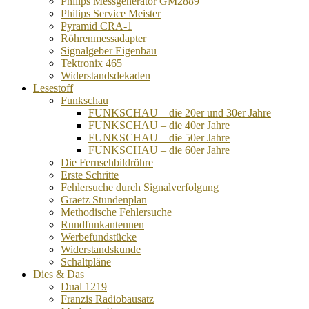
Philips Messgenerator GM2889
Philips Service Meister
Pyramid CRA-1
Röhrenmessadapter
Signalgeber Eigenbau
Tektronix 465
Widerstandsdekaden
Lesestoff
Funkschau
FUNKSCHAU – die 20er und 30er Jahre
FUNKSCHAU – die 40er Jahre
FUNKSCHAU – die 50er Jahre
FUNKSCHAU – die 60er Jahre
Die Fernsehbildröhre
Erste Schritte
Fehlersuche durch Signalverfolgung
Graetz Stundenplan
Methodische Fehlersuche
Rundfunkantennen
Werbefundstücke
Widerstandskunde
Schaltpläne
Dies & Das
Dual 1219
Franzis Radiobausatz