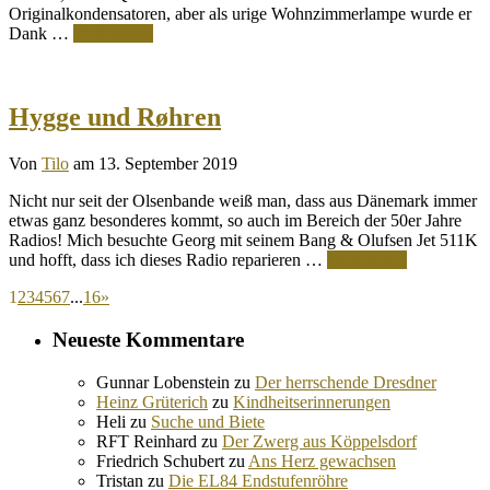
Originalkondensatoren, aber als urige Wohnzimmerlampe wurde er
Dank …
Weiterlesen
Hygge und Røhren
Von
Tilo
am 13. September 2019
Nicht nur seit der Olsenbande weiß man, dass aus Dänemark immer
etwas ganz besonderes kommt, so auch im Bereich der 50er Jahre
Radios! Mich besuchte Georg mit seinem Bang & Olufsen Jet 511K
und hofft, dass ich dieses Radio reparieren …
Weiterlesen
1
2
3
4
5
6
7
...
16
»
Neueste Kommentare
Gunnar Lobenstein
zu
Der herrschende Dresdner
Heinz Grüterich
zu
Kindheitserinnerungen
Heli
zu
Suche und Biete
RFT Reinhard
zu
Der Zwerg aus Köppelsdorf
Friedrich Schubert
zu
Ans Herz gewachsen
Tristan
zu
Die EL84 Endstufenröhre