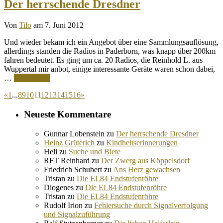
Der herrschende Dresdner
Von
Tilo
am 7. Juni 2012
Und wieder bekam ich ein Angebot über eine Sammlungsauflösung,
allerdings standen die Radios in Paderborn, was knapp über 200km
fahren bedeutet. Es ging um ca. 20 Radios, die Reinhold L. aus
Wuppertal mir anbot, einige interessante Geräte waren schon dabei,
…
Weiterlesen
«
1
...
8
9
10
11
12
13
14
15
16
»
Neueste Kommentare
Gunnar Lobenstein
zu
Der herrschende Dresdner
Heinz Grüterich
zu
Kindheitserinnerungen
Heli
zu
Suche und Biete
RFT Reinhard
zu
Der Zwerg aus Köppelsdorf
Friedrich Schubert
zu
Ans Herz gewachsen
Tristan
zu
Die EL84 Endstufenröhre
Diogenes
zu
Die EL84 Endstufenröhre
Tristan
zu
Die EL84 Endstufenröhre
Rudolf Irion
zu
Fehlersuche durch Signalverfolgung
und Signalzuführung