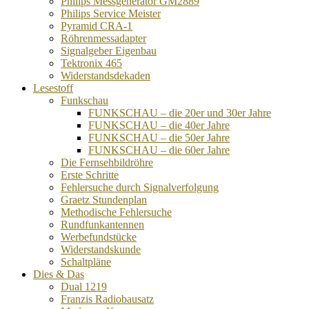
Philips Messgenerator GM2889
Philips Service Meister
Pyramid CRA-1
Röhrenmessadapter
Signalgeber Eigenbau
Tektronix 465
Widerstandsdekaden
Lesestoff
Funkschau
FUNKSCHAU – die 20er und 30er Jahre
FUNKSCHAU – die 40er Jahre
FUNKSCHAU – die 50er Jahre
FUNKSCHAU – die 60er Jahre
Die Fernsehbildröhre
Erste Schritte
Fehlersuche durch Signalverfolgung
Graetz Stundenplan
Methodische Fehlersuche
Rundfunkantennen
Werbefundstücke
Widerstandskunde
Schaltpläne
Dies & Das
Dual 1219
Franzis Radiobausatz