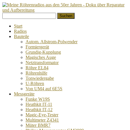
Springe
Suchen
zum
nach:
Inhalt
Start
Radios
Bauteile
Autom. Allstrom-Polwender
Formiergerät
Grundig-Kupplung
Magisches Auge
Netztransformator
Röhre EL84
Röhrenhilfe
Tonwiedergabe
U-Röhren
Von UM4 auf 6E5S
Messgeräte
Funke W19S
Heathkit IT-11
Heathkit IT-12
Magic-Eye-Tester
Multimeter Z4341
Müter BMR7