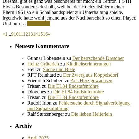
Diesmal gibt es ganz was besonderes für mich: ein Tefifon T 541!
Etwas Besonderes deshalb, weil bei der Hochzeitsfeier meiner
Eltern 1961 so ein Schallbandspieler zur Unterhaltung spielte.
Irgendwie hatte wohl jemand aus der Nachbarschaft so einen Player.
Und nun …
Weiterlesen
«
1
...
9
10
11
12
13
14
15
16
»
Neueste Kommentare
Gunnar Lobenstein
zu
Der herrschende Dresdner
Heinz Grüterich
zu
Kindheitserinnerungen
Heli
zu
Suche und Biete
RFT Reinhard
zu
Der Zwerg aus Köppelsdorf
Friedrich Schubert
zu
Ans Herz gewachsen
Tristan
zu
Die EL84 Endstufenröhre
Diogenes
zu
Die EL84 Endstufenröhre
Tristan
zu
Die EL84 Endstufenröhre
Rudolf Irion
zu
Fehlersuche durch Signalverfolgung
und Signalzuführung
Ralf Stutzenberger
zu
Die lieben Helferlein
Archiv
April 2025