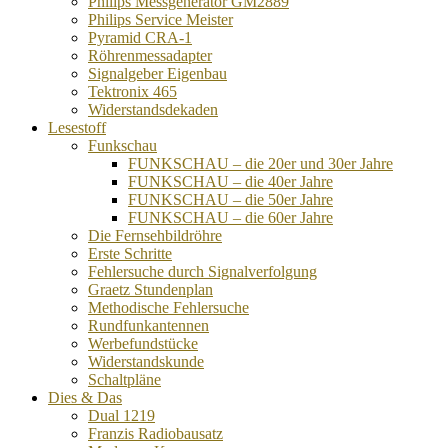
Philips Messgenerator GM2889
Philips Service Meister
Pyramid CRA-1
Röhrenmessadapter
Signalgeber Eigenbau
Tektronix 465
Widerstandsdekaden
Lesestoff
Funkschau
FUNKSCHAU – die 20er und 30er Jahre
FUNKSCHAU – die 40er Jahre
FUNKSCHAU – die 50er Jahre
FUNKSCHAU – die 60er Jahre
Die Fernsehbildröhre
Erste Schritte
Fehlersuche durch Signalverfolgung
Graetz Stundenplan
Methodische Fehlersuche
Rundfunkantennen
Werbefundstücke
Widerstandskunde
Schaltpläne
Dies & Das
Dual 1219
Franzis Radiobausatz