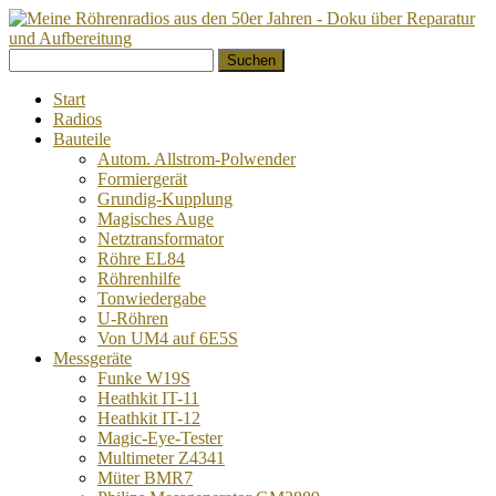
Springe
Suchen
zum
nach:
Inhalt
Start
Radios
Bauteile
Autom. Allstrom-Polwender
Formiergerät
Grundig-Kupplung
Magisches Auge
Netztransformator
Röhre EL84
Röhrenhilfe
Tonwiedergabe
U-Röhren
Von UM4 auf 6E5S
Messgeräte
Funke W19S
Heathkit IT-11
Heathkit IT-12
Magic-Eye-Tester
Multimeter Z4341
Müter BMR7