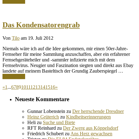
Weiterlesen
Das Kondensatorengrab
Von
Tilo
am 19. Juli 2012
Niemals wäre ich auf die Idee gekommen, mir einen 50er-Jahre-
Fernseher für meine Sammlung anzuschaffen, aber ein erfahrener
Fernsehgeräteheiler und -sammler infizierte mich mit dem
Fernsehvirus. Neugier und Faszination siegten und direkt aus Ebay
landete auf meinem Basteltisch der Grundig Zauberspiegel …
Weiterlesen
«
1
...
6
7
8
9
10
11
12
13
14
15
16
»
Neueste Kommentare
Gunnar Lobenstein
zu
Der herrschende Dresdner
Heinz Grüterich
zu
Kindheitserinnerungen
Heli
zu
Suche und Biete
RFT Reinhard
zu
Der Zwerg aus Köppelsdorf
Friedrich Schubert
zu
Ans Herz gewachsen