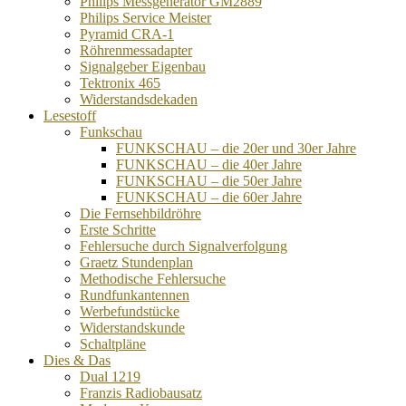
Philips Messgenerator GM2889
Philips Service Meister
Pyramid CRA-1
Röhrenmessadapter
Signalgeber Eigenbau
Tektronix 465
Widerstandsdekaden
Lesestoff
Funkschau
FUNKSCHAU – die 20er und 30er Jahre
FUNKSCHAU – die 40er Jahre
FUNKSCHAU – die 50er Jahre
FUNKSCHAU – die 60er Jahre
Die Fernsehbildröhre
Erste Schritte
Fehlersuche durch Signalverfolgung
Graetz Stundenplan
Methodische Fehlersuche
Rundfunkantennen
Werbefundstücke
Widerstandskunde
Schaltpläne
Dies & Das
Dual 1219
Franzis Radiobausatz