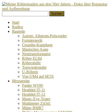
Springe
Suchen
zum
nach:
Inhalt
Start
Radios
Bauteile
Autom. Allstrom-Polwender
Formiergerät
Grundig-Kupplung
Magisches Auge
Netztransformator
Röhre EL84
Röhrenhilfe
Tonwiedergabe
U-Röhren
Von UM4 auf 6E5S
Messgeräte
Funke W19S
Heathkit IT-11
Heathkit IT-12
Magic-Eye-Tester
Multimeter Z4341
Müter BMR7