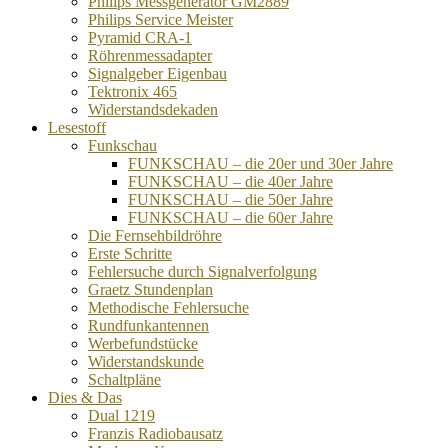
Philips Messgenerator GM2889
Philips Service Meister
Pyramid CRA-1
Röhrenmessadapter
Signalgeber Eigenbau
Tektronix 465
Widerstandsdekaden
Lesestoff
Funkschau
FUNKSCHAU – die 20er und 30er Jahre
FUNKSCHAU – die 40er Jahre
FUNKSCHAU – die 50er Jahre
FUNKSCHAU – die 60er Jahre
Die Fernsehbildröhre
Erste Schritte
Fehlersuche durch Signalverfolgung
Graetz Stundenplan
Methodische Fehlersuche
Rundfunkantennen
Werbefundstücke
Widerstandskunde
Schaltpläne
Dies & Das
Dual 1219
Franzis Radiobausatz