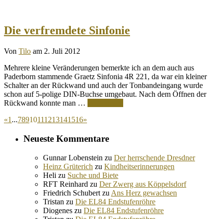
Die verfremdete Sinfonie
Von
Tilo
am 2. Juli 2012
Mehrere kleine Veränderungen bemerkte ich an dem auch aus
Paderborn stammende Graetz Sinfonia 4R 221, da war ein kleiner
Schalter an der Rückwand und auch der Tonbandeingang wurde
schon auf 5-polige DIN-Buchse umgebaut. Nach dem Öffnen der
Rückwand konnte man …
Weiterlesen
«
1
...
7
8
9
10
11
12
13
14
15
16
»
Neueste Kommentare
Gunnar Lobenstein
zu
Der herrschende Dresdner
Heinz Grüterich
zu
Kindheitserinnerungen
Heli
zu
Suche und Biete
RFT Reinhard
zu
Der Zwerg aus Köppelsdorf
Friedrich Schubert
zu
Ans Herz gewachsen
Tristan
zu
Die EL84 Endstufenröhre
Diogenes
zu
Die EL84 Endstufenröhre