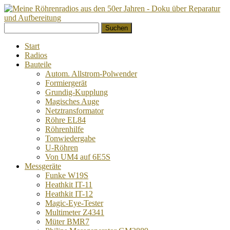
Springe
Suchen
zum
nach:
Inhalt
Start
Radios
Bauteile
Autom. Allstrom-Polwender
Formiergerät
Grundig-Kupplung
Magisches Auge
Netztransformator
Röhre EL84
Röhrenhilfe
Tonwiedergabe
U-Röhren
Von UM4 auf 6E5S
Messgeräte
Funke W19S
Heathkit IT-11
Heathkit IT-12
Magic-Eye-Tester
Multimeter Z4341
Müter BMR7