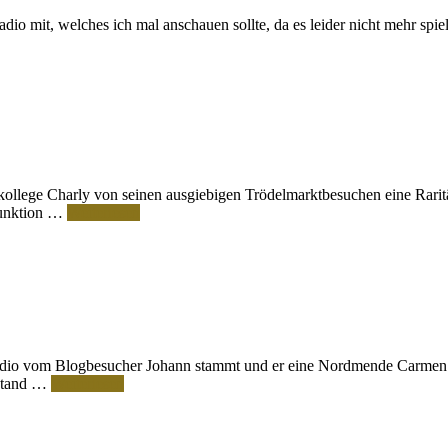
io mit, welches ich mal anschauen sollte, da es leider nicht mehr spie
ollege Charly von seinen ausgiebigen Trödelmarktbesuchen eine Raritä
Funktion …
Weiterlesen
Radio vom Blogbesucher Johann stammt und er eine Nordmende Carmen 
ustand …
Weiterlesen