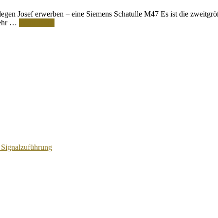
en Josef erwerben – eine Siemens Schatulle M47 Es ist die zweitgröß
 sehr …
Weiterlesen
 Signalzuführung