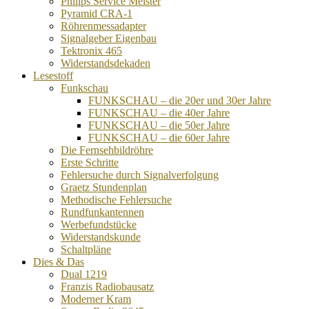
Philips Service Meister
Pyramid CRA-1
Röhrenmessadapter
Signalgeber Eigenbau
Tektronix 465
Widerstandsdekaden
Lesestoff
Funkschau
FUNKSCHAU – die 20er und 30er Jahre
FUNKSCHAU – die 40er Jahre
FUNKSCHAU – die 50er Jahre
FUNKSCHAU – die 60er Jahre
Die Fernsehbildröhre
Erste Schritte
Fehlersuche durch Signalverfolgung
Graetz Stundenplan
Methodische Fehlersuche
Rundfunkantennen
Werbefundstücke
Widerstandskunde
Schaltpläne
Dies & Das
Dual 1219
Franzis Radiobausatz
Moderner Kram