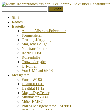
Springe
Suchen
zum
nach:
Inhalt
Start
Radios
Bauteile
Autom. Allstrom-Polwender
Formiergerät
Grundig-Kupplung
Magisches Auge
Netztransformator
Röhre EL84
Röhrenhilfe
Tonwiedergabe
U-Röhren
Von UM4 auf 6E5S
Messgeräte
Funke W19S
Heathkit IT-11
Heathkit IT-12
Magic-Eye-Tester
Multimeter Z4341
Müter BMR7
Philips Messgenerator GM2889