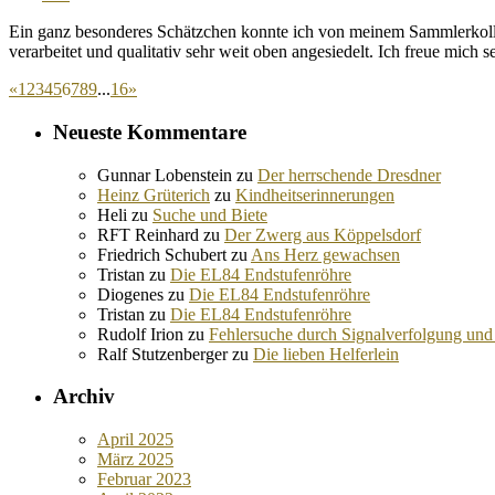
Ein ganz besonderes Schätzchen konnte ich von meinem Sammlerkolleg
verarbeitet und qualitativ sehr weit oben angesiedelt. Ich freue mich
«
1
2
3
4
5
6
7
8
9
...
16
»
Neueste Kommentare
Gunnar Lobenstein
zu
Der herrschende Dresdner
Heinz Grüterich
zu
Kindheitserinnerungen
Heli
zu
Suche und Biete
RFT Reinhard
zu
Der Zwerg aus Köppelsdorf
Friedrich Schubert
zu
Ans Herz gewachsen
Tristan
zu
Die EL84 Endstufenröhre
Diogenes
zu
Die EL84 Endstufenröhre
Tristan
zu
Die EL84 Endstufenröhre
Rudolf Irion
zu
Fehlersuche durch Signalverfolgung und
Ralf Stutzenberger
zu
Die lieben Helferlein
Archiv
April 2025
März 2025
Februar 2023