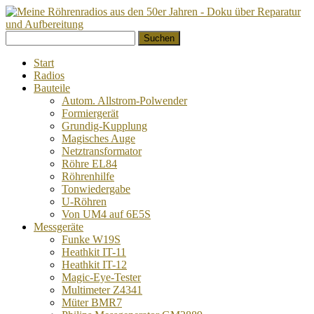
Springe
Suchen
zum
nach:
Inhalt
Start
Radios
Bauteile
Autom. Allstrom-Polwender
Formiergerät
Grundig-Kupplung
Magisches Auge
Netztransformator
Röhre EL84
Röhrenhilfe
Tonwiedergabe
U-Röhren
Von UM4 auf 6E5S
Messgeräte
Funke W19S
Heathkit IT-11
Heathkit IT-12
Magic-Eye-Tester
Multimeter Z4341
Müter BMR7