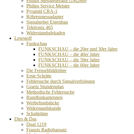
Philips Messgenerator GM2889
Philips Service Meister
Pyramid CRA-1
Röhrenmessadapter
Signalgeber Eigenbau
Tektronix 465
Widerstandsdekaden
Lesestoff
Funkschau
FUNKSCHAU – die 20er und 30er Jahre
FUNKSCHAU – die 40er Jahre
FUNKSCHAU – die 50er Jahre
FUNKSCHAU – die 60er Jahre
Die Fernsehbildröhre
Erste Schritte
Fehlersuche durch Signalverfolgung
Graetz Stundenplan
Methodische Fehlersuche
Rundfunkantennen
Werbefundstücke
Widerstandskunde
Schaltpläne
Dies & Das
Dual 1219
Franzis Radiobausatz