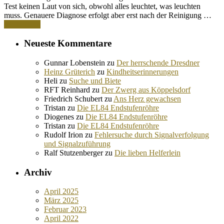
Test keinen Laut von sich, obwohl alles leuchtet, was leuchten
muss. Genauere Diagnose erfolgt aber erst nach der Reinigung …
Weiterlesen
Neueste Kommentare
Gunnar Lobenstein
zu
Der herrschende Dresdner
Heinz Grüterich
zu
Kindheitserinnerungen
Heli
zu
Suche und Biete
RFT Reinhard
zu
Der Zwerg aus Köppelsdorf
Friedrich Schubert
zu
Ans Herz gewachsen
Tristan
zu
Die EL84 Endstufenröhre
Diogenes
zu
Die EL84 Endstufenröhre
Tristan
zu
Die EL84 Endstufenröhre
Rudolf Irion
zu
Fehlersuche durch Signalverfolgung
und Signalzuführung
Ralf Stutzenberger
zu
Die lieben Helferlein
Archiv
April 2025
März 2025
Februar 2023
April 2022