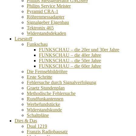
Philips Messgenerator GM2889
Philips Service Meister
Pyramid CRA-1
Röhrenmessadapter
Signalgeber Eigenbau
Tektronix 465
Widerstandsdekaden
Lesestoff
Funkschau
FUNKSCHAU – die 20er und 30er Jahre
FUNKSCHAU – die 40er Jahre
FUNKSCHAU – die 50er Jahre
FUNKSCHAU – die 60er Jahre
Die Fernsehbildröhre
Erste Schritte
Fehlersuche durch Signalverfolgung
Graetz Stundenplan
Methodische Fehlersuche
Rundfunkantennen
Werbefundstücke
Widerstandskunde
Schaltpläne
Dies & Das
Dual 1219
Franzis Radiobausatz