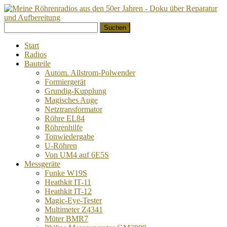
Springe
Suchen
zum
nach:
Inhalt
Start
Radios
Bauteile
Autom. Allstrom-Polwender
Formiergerät
Grundig-Kupplung
Magisches Auge
Netztransformator
Röhre EL84
Röhrenhilfe
Tonwiedergabe
U-Röhren
Von UM4 auf 6E5S
Messgeräte
Funke W19S
Heathkit IT-11
Heathkit IT-12
Magic-Eye-Tester
Multimeter Z4341
Müter BMR7