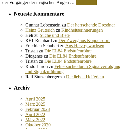
der Vorgänger der magischen Augen …
Weiterlesen
Neueste Kommentare
Gunnar Lobenstein
zu
Der herrschende Dresdner
Heinz Grüterich
zu
Kindheitserinnerungen
Heli
zu
Suche und Biete
RFT Reinhard
zu
Der Zwerg aus Köppelsdorf
Friedrich Schubert
zu
Ans Herz gewachsen
Tristan
zu
Die EL84 Endstufenröhre
Diogenes
zu
Die EL84 Endstufenröhre
Tristan
zu
Die EL84 Endstufenröhre
Rudolf Irion
zu
Fehlersuche durch Signalverfolgung
und Signalzuführung
Ralf Stutzenberger
zu
Die lieben Helferlein
Archiv
April 2025
März 2025
Februar 2023
April 2022
März 2022
Oktober 2020