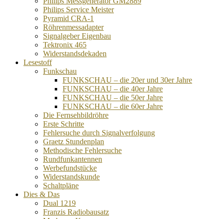
Philips Messgenerator GM2889
Philips Service Meister
Pyramid CRA-1
Röhrenmessadapter
Signalgeber Eigenbau
Tektronix 465
Widerstandsdekaden
Lesestoff
Funkschau
FUNKSCHAU – die 20er und 30er Jahre
FUNKSCHAU – die 40er Jahre
FUNKSCHAU – die 50er Jahre
FUNKSCHAU – die 60er Jahre
Die Fernsehbildröhre
Erste Schritte
Fehlersuche durch Signalverfolgung
Graetz Stundenplan
Methodische Fehlersuche
Rundfunkantennen
Werbefundstücke
Widerstandskunde
Schaltpläne
Dies & Das
Dual 1219
Franzis Radiobausatz