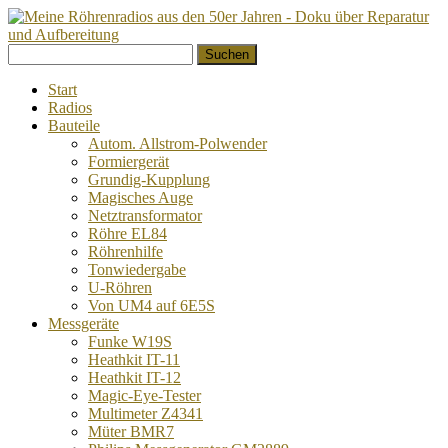
Springe
Suchen
zum
nach:
Inhalt
Start
Radios
Bauteile
Autom. Allstrom-Polwender
Formiergerät
Grundig-Kupplung
Magisches Auge
Netztransformator
Röhre EL84
Röhrenhilfe
Tonwiedergabe
U-Röhren
Von UM4 auf 6E5S
Messgeräte
Funke W19S
Heathkit IT-11
Heathkit IT-12
Magic-Eye-Tester
Multimeter Z4341
Müter BMR7