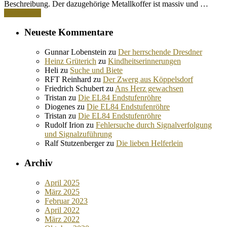
Beschreibung. Der dazugehörige Metallkoffer ist massiv und …
Weiterlesen
Neueste Kommentare
Gunnar Lobenstein
zu
Der herrschende Dresdner
Heinz Grüterich
zu
Kindheitserinnerungen
Heli
zu
Suche und Biete
RFT Reinhard
zu
Der Zwerg aus Köppelsdorf
Friedrich Schubert
zu
Ans Herz gewachsen
Tristan
zu
Die EL84 Endstufenröhre
Diogenes
zu
Die EL84 Endstufenröhre
Tristan
zu
Die EL84 Endstufenröhre
Rudolf Irion
zu
Fehlersuche durch Signalverfolgung
und Signalzuführung
Ralf Stutzenberger
zu
Die lieben Helferlein
Archiv
April 2025
März 2025
Februar 2023
April 2022
März 2022