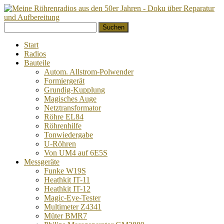
Springe
Suchen
zum
nach:
Inhalt
Start
Radios
Bauteile
Autom. Allstrom-Polwender
Formiergerät
Grundig-Kupplung
Magisches Auge
Netztransformator
Röhre EL84
Röhrenhilfe
Tonwiedergabe
U-Röhren
Von UM4 auf 6E5S
Messgeräte
Funke W19S
Heathkit IT-11
Heathkit IT-12
Magic-Eye-Tester
Multimeter Z4341
Müter BMR7