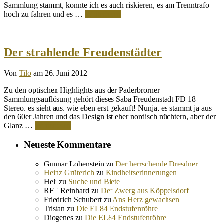
Sammlung stammt, konnte ich es auch riskieren, es am Trenntrafo
hoch zu fahren und es …
Weiterlesen
Der strahlende Freudenstädter
Von
Tilo
am 26. Juni 2012
Zu den optischen Highlights aus der Paderbrorner
Sammlungsauflösung gehört dieses Saba Freudenstadt FD 18
Stereo, es sieht aus, wie eben erst gekauft! Nunja, es stammt ja aus
den 60er Jahren und das Design ist eher nordisch nüchtern, aber der
Glanz …
Weiterlesen
Neueste Kommentare
Gunnar Lobenstein
zu
Der herrschende Dresdner
Heinz Grüterich
zu
Kindheitserinnerungen
Heli
zu
Suche und Biete
RFT Reinhard
zu
Der Zwerg aus Köppelsdorf
Friedrich Schubert
zu
Ans Herz gewachsen
Tristan
zu
Die EL84 Endstufenröhre
Diogenes
zu
Die EL84 Endstufenröhre