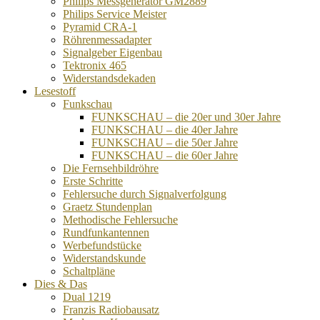
Philips Messgenerator GM2889
Philips Service Meister
Pyramid CRA-1
Röhrenmessadapter
Signalgeber Eigenbau
Tektronix 465
Widerstandsdekaden
Lesestoff
Funkschau
FUNKSCHAU – die 20er und 30er Jahre
FUNKSCHAU – die 40er Jahre
FUNKSCHAU – die 50er Jahre
FUNKSCHAU – die 60er Jahre
Die Fernsehbildröhre
Erste Schritte
Fehlersuche durch Signalverfolgung
Graetz Stundenplan
Methodische Fehlersuche
Rundfunkantennen
Werbefundstücke
Widerstandskunde
Schaltpläne
Dies & Das
Dual 1219
Franzis Radiobausatz