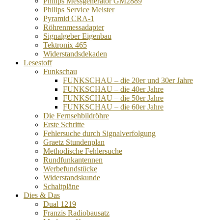
Philips Messgenerator GM2889
Philips Service Meister
Pyramid CRA-1
Röhrenmessadapter
Signalgeber Eigenbau
Tektronix 465
Widerstandsdekaden
Lesestoff
Funkschau
FUNKSCHAU – die 20er und 30er Jahre
FUNKSCHAU – die 40er Jahre
FUNKSCHAU – die 50er Jahre
FUNKSCHAU – die 60er Jahre
Die Fernsehbildröhre
Erste Schritte
Fehlersuche durch Signalverfolgung
Graetz Stundenplan
Methodische Fehlersuche
Rundfunkantennen
Werbefundstücke
Widerstandskunde
Schaltpläne
Dies & Das
Dual 1219
Franzis Radiobausatz