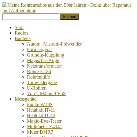
Springe
Suchen
zum
nach:
Inhalt
Start
Radios
Bauteile
Autom. Allstrom-Polwender
Formiergerät
Grundig-Kupplung
Magisches Auge
Netztransformator
Röhre EL84
Röhrenhilfe
Tonwiedergabe
U-Röhren
Von UM4 auf 6E5S
Messgeräte
Funke W19S
Heathkit IT-11
Heathkit IT-12
Magic-Eye-Tester
Multimeter Z4341
Müter BMR7