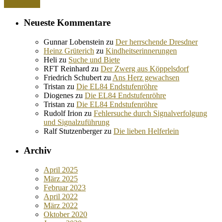
Weiterlesen
Neueste Kommentare
Gunnar Lobenstein
zu
Der herrschende Dresdner
Heinz Grüterich
zu
Kindheitserinnerungen
Heli
zu
Suche und Biete
RFT Reinhard
zu
Der Zwerg aus Köppelsdorf
Friedrich Schubert
zu
Ans Herz gewachsen
Tristan
zu
Die EL84 Endstufenröhre
Diogenes
zu
Die EL84 Endstufenröhre
Tristan
zu
Die EL84 Endstufenröhre
Rudolf Irion
zu
Fehlersuche durch Signalverfolgung
und Signalzuführung
Ralf Stutzenberger
zu
Die lieben Helferlein
Archiv
April 2025
März 2025
Februar 2023
April 2022
März 2022
Oktober 2020