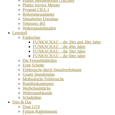
Philips Messgenerator GM2889
Philips Service Meister
Pyramid CRA-1
Röhrenmessadapter
Signalgeber Eigenbau
Tektronix 465
Widerstandsdekaden
Lesestoff
Funkschau
FUNKSCHAU – die 20er und 30er Jahre
FUNKSCHAU – die 40er Jahre
FUNKSCHAU – die 50er Jahre
FUNKSCHAU – die 60er Jahre
Die Fernsehbildröhre
Erste Schritte
Fehlersuche durch Signalverfolgung
Graetz Stundenplan
Methodische Fehlersuche
Rundfunkantennen
Werbefundstücke
Widerstandskunde
Schaltpläne
Dies & Das
Dual 1219
Franzis Radiobausatz