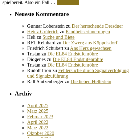
spielbereit. Also ein Fall …
Weiterlesen
Neueste Kommentare
Gunnar Lobenstein
zu
Der herrschende Dresdner
Heinz Grüterich
zu
Kindheitserinnerungen
Heli
zu
Suche und Biete
RFT Reinhard
zu
Der Zwerg aus Köppelsdorf
Friedrich Schubert
zu
Ans Herz gewachsen
Tristan
zu
Die EL84 Endstufenröhre
Diogenes
zu
Die EL84 Endstufenröhre
Tristan
zu
Die EL84 Endstufenröhre
Rudolf Irion
zu
Fehlersuche durch Signalverfolgung
und Signalzuführung
Ralf Stutzenberger
zu
Die lieben Helferlein
Archiv
April 2025
März 2025
Februar 2023
April 2022
März 2022
Oktober 2020