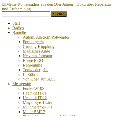
Springe
Suchen
zum
nach:
Inhalt
Start
Radios
Bauteile
Autom. Allstrom-Polwender
Formiergerät
Grundig-Kupplung
Magisches Auge
Netztransformator
Röhre EL84
Röhrenhilfe
Tonwiedergabe
U-Röhren
Von UM4 auf 6E5S
Messgeräte
Funke W19S
Heathkit IT-11
Heathkit IT-12
Magic-Eye-Tester
Multimeter Z4341
Müter BMR7