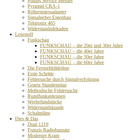
Philips Service Meister
Pyramid CRA-1
Röhrenmessadapter
Signalgeber Eigenbau
Tektronix 465
Widerstandsdekaden
Lesestoff
Funkschau
FUNKSCHAU – die 20er und 30er Jahre
FUNKSCHAU – die 40er Jahre
FUNKSCHAU – die 50er Jahre
FUNKSCHAU – die 60er Jahre
Die Fernsehbildröhre
Erste Schritte
Fehlersuche durch Signalverfolgung
Graetz Stundenplan
Methodische Fehlersuche
Rundfunkantennen
Werbefundstücke
Widerstandskunde
Schaltpläne
Dies & Das
Dual 1219
Franzis Radiobausatz
Moderner Kram