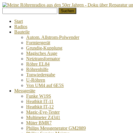
Springe
Suchen
zum
nach:
Inhalt
Start
Radios
Bauteile
Autom. Allstrom-Polwender
Formiergerät
Grundig-Kupplung
Magisches Auge
Netztransformator
Röhre EL84
Röhrenhilfe
Tonwiedergabe
U-Röhren
Von UM4 auf 6E5S
Messgeräte
Funke W19S
Heathkit IT-11
Heathkit IT-12
Magic-Eye-Tester
Multimeter Z4341
Müter BMR7
Philips Messgenerator GM2889