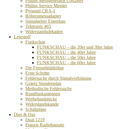
Philips Messgenerator GM2889
Philips Service Meister
Pyramid CRA-1
Röhrenmessadapter
Signalgeber Eigenbau
Tektronix 465
Widerstandsdekaden
Lesestoff
Funkschau
FUNKSCHAU – die 20er und 30er Jahre
FUNKSCHAU – die 40er Jahre
FUNKSCHAU – die 50er Jahre
FUNKSCHAU – die 60er Jahre
Die Fernsehbildröhre
Erste Schritte
Fehlersuche durch Signalverfolgung
Graetz Stundenplan
Methodische Fehlersuche
Rundfunkantennen
Werbefundstücke
Widerstandskunde
Schaltpläne
Dies & Das
Dual 1219
Franzis Radiobausatz