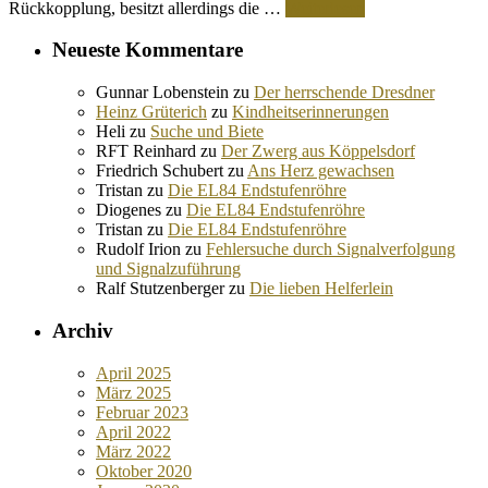
Rückkopplung, besitzt allerdings die …
Weiterlesen
Neueste Kommentare
Gunnar Lobenstein
zu
Der herrschende Dresdner
Heinz Grüterich
zu
Kindheitserinnerungen
Heli
zu
Suche und Biete
RFT Reinhard
zu
Der Zwerg aus Köppelsdorf
Friedrich Schubert
zu
Ans Herz gewachsen
Tristan
zu
Die EL84 Endstufenröhre
Diogenes
zu
Die EL84 Endstufenröhre
Tristan
zu
Die EL84 Endstufenröhre
Rudolf Irion
zu
Fehlersuche durch Signalverfolgung
und Signalzuführung
Ralf Stutzenberger
zu
Die lieben Helferlein
Archiv
April 2025
März 2025
Februar 2023
April 2022
März 2022
Oktober 2020