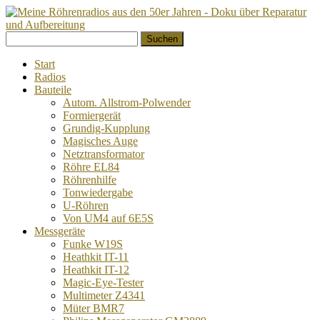
Springe
Suchen
zum
nach:
Inhalt
Start
Radios
Bauteile
Autom. Allstrom-Polwender
Formiergerät
Grundig-Kupplung
Magisches Auge
Netztransformator
Röhre EL84
Röhrenhilfe
Tonwiedergabe
U-Röhren
Von UM4 auf 6E5S
Messgeräte
Funke W19S
Heathkit IT-11
Heathkit IT-12
Magic-Eye-Tester
Multimeter Z4341
Müter BMR7