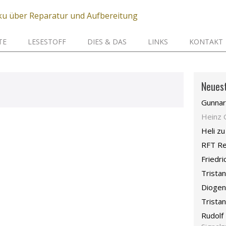
TE
LESESTOFF
DIES & DAS
LINKS
KONTAKT
Neues
Gunnar
Heinz 
Heli
z
RFT Re
Friedri
Tristan
Dioge
Tristan
Rudolf 