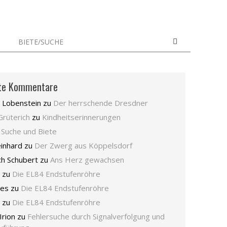
BIETE/SUCHE
te Kommentare
 Lobenstein
zu
Der herrschende Dresdner
Grüterich
zu
Kindheitserinnerungen
u
Suche und Biete
inhard
zu
Der Zwerg aus Köppelsdorf
ch Schubert
zu
Ans Herz gewachsen
zu
Die EL84 Endstufenröhre
nes
zu
Die EL84 Endstufenröhre
zu
Die EL84 Endstufenröhre
Irion
zu
Fehlersuche durch Signalverfolgung und