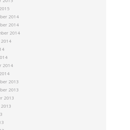
r 2015
 2015
ber 2014
ber 2014
mber 2014
 2014
14
2014
r 2014
 2014
ber 2013
ber 2013
r 2013
 2013
13
13