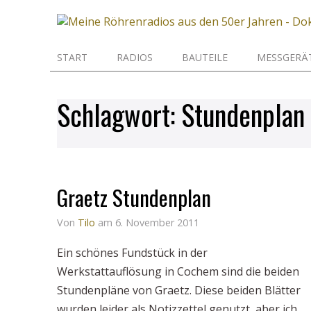
START
RADIOS
BAUTEILE
MESSGERÄ
Schlagwort:
Stundenplan
Graetz Stundenplan
Von
Tilo
am 6. November 2011
Ein schönes Fundstück in der
Werkstattauflösung in Cochem sind die beiden
Stundenpläne von Graetz. Diese beiden Blätter
wurden leider als Notizzettel genutzt, aber ich