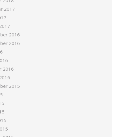
r 2018
r 2017
017
 2017
ber 2016
ber 2016
16
2016
r 2016
 2016
ber 2015
15
15
15
015
2015