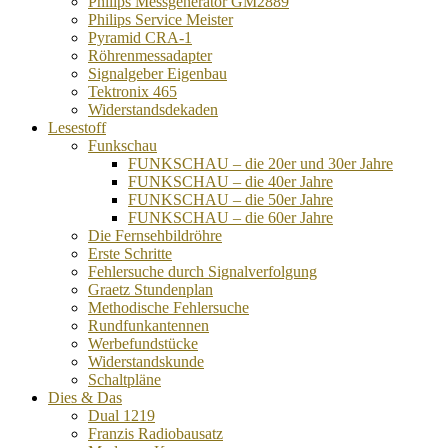
Philips Messgenerator GM2889
Philips Service Meister
Pyramid CRA-1
Röhrenmessadapter
Signalgeber Eigenbau
Tektronix 465
Widerstandsdekaden
Lesestoff
Funkschau
FUNKSCHAU – die 20er und 30er Jahre
FUNKSCHAU – die 40er Jahre
FUNKSCHAU – die 50er Jahre
FUNKSCHAU – die 60er Jahre
Die Fernsehbildröhre
Erste Schritte
Fehlersuche durch Signalverfolgung
Graetz Stundenplan
Methodische Fehlersuche
Rundfunkantennen
Werbefundstücke
Widerstandskunde
Schaltpläne
Dies & Das
Dual 1219
Franzis Radiobausatz