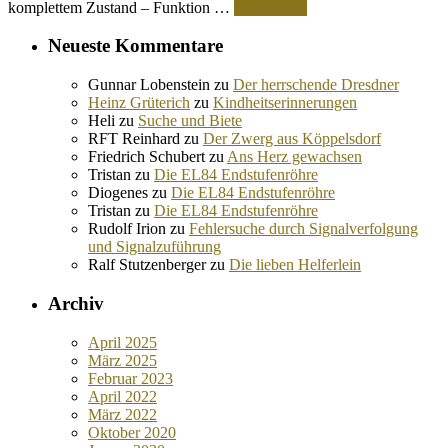
komplettem Zustand – Funktion …
Weiterlesen
Neueste Kommentare
Gunnar Lobenstein
zu
Der herrschende Dresdner
Heinz Grüterich
zu
Kindheitserinnerungen
Heli
zu
Suche und Biete
RFT Reinhard
zu
Der Zwerg aus Köppelsdorf
Friedrich Schubert
zu
Ans Herz gewachsen
Tristan
zu
Die EL84 Endstufenröhre
Diogenes
zu
Die EL84 Endstufenröhre
Tristan
zu
Die EL84 Endstufenröhre
Rudolf Irion
zu
Fehlersuche durch Signalverfolgung
und Signalzuführung
Ralf Stutzenberger
zu
Die lieben Helferlein
Archiv
April 2025
März 2025
Februar 2023
April 2022
März 2022
Oktober 2020