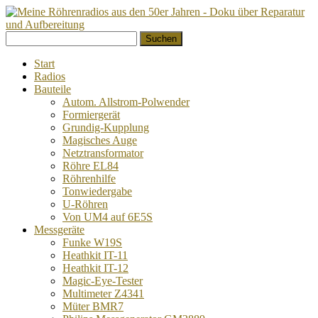
Springe
Suchen
zum
nach:
Inhalt
Start
Radios
Bauteile
Autom. Allstrom-Polwender
Formiergerät
Grundig-Kupplung
Magisches Auge
Netztransformator
Röhre EL84
Röhrenhilfe
Tonwiedergabe
U-Röhren
Von UM4 auf 6E5S
Messgeräte
Funke W19S
Heathkit IT-11
Heathkit IT-12
Magic-Eye-Tester
Multimeter Z4341
Müter BMR7