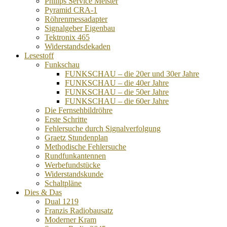
Philips Service Meister
Pyramid CRA-1
Röhrenmessadapter
Signalgeber Eigenbau
Tektronix 465
Widerstandsdekaden
Lesestoff
Funkschau
FUNKSCHAU – die 20er und 30er Jahre
FUNKSCHAU – die 40er Jahre
FUNKSCHAU – die 50er Jahre
FUNKSCHAU – die 60er Jahre
Die Fernsehbildröhre
Erste Schritte
Fehlersuche durch Signalverfolgung
Graetz Stundenplan
Methodische Fehlersuche
Rundfunkantennen
Werbefundstücke
Widerstandskunde
Schaltpläne
Dies & Das
Dual 1219
Franzis Radiobausatz
Moderner Kram