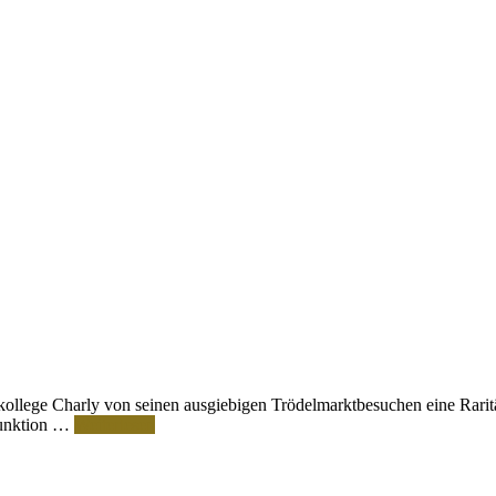
ollege Charly von seinen ausgiebigen Trödelmarktbesuchen eine Raritä
Funktion …
Weiterlesen