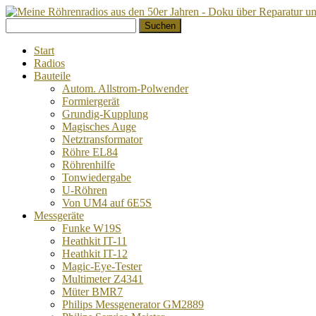
Springe
Suchen
zum
nach:
Inhalt
Start
Radios
Bauteile
Autom. Allstrom-Polwender
Formiergerät
Grundig-Kupplung
Magisches Auge
Netztransformator
Röhre EL84
Röhrenhilfe
Tonwiedergabe
U-Röhren
Von UM4 auf 6E5S
Messgeräte
Funke W19S
Heathkit IT-11
Heathkit IT-12
Magic-Eye-Tester
Multimeter Z4341
Müter BMR7
Philips Messgenerator GM2889