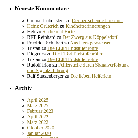
Neueste Kommentare
Gunnar Lobenstein
zu
Der herrschende Dresdner
Heinz Grüterich
zu
Kindheitserinnerungen
Heli
zu
Suche und Biete
RFT Reinhard
zu
Der Zwerg aus Köppelsdorf
Friedrich Schubert
zu
Ans Herz gewachsen
Tristan
zu
Die EL84 Endstufenröhre
Diogenes
zu
Die EL84 Endstufenröhre
Tristan
zu
Die EL84 Endstufenröhre
Rudolf Irion
zu
Fehlersuche durch Signalverfolgung
und Signalzuführung
Ralf Stutzenberger
zu
Die lieben Helferlein
Archiv
April 2025
März 2025
Februar 2023
April 2022
März 2022
Oktober 2020
Januar 2020