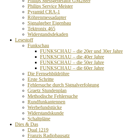
Philips Messgenerator GM2889
Philips Service Meister
Pyramid CRA-1
Röhrenmessadapter
Signalgeber Eigenbau
Tektronix 465
Widerstandsdekaden
Lesestoff
Funkschau
FUNKSCHAU – die 20er und 30er Jahre
FUNKSCHAU – die 40er Jahre
FUNKSCHAU – die 50er Jahre
FUNKSCHAU – die 60er Jahre
Die Fernsehbildröhre
Erste Schritte
Fehlersuche durch Signalverfolgung
Graetz Stundenplan
Methodische Fehlersuche
Rundfunkantennen
Werbefundstücke
Widerstandskunde
Schaltpläne
Dies & Das
Dual 1219
Franzis Radiobausatz