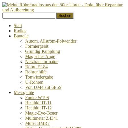
Springe
Suchen
zum
nach:
Inhalt
Start
Radios
Bauteile
Autom. Allstrom-Polwender
Formiergerät
Grundig-Kupplung
Magisches Auge
Netztransformator
Röhre EL84
Röhrenhilfe
Tonwiedergabe
U-Röhren
Von UM4 auf 6E5S
Messgeräte
Funke W19S
Heathkit IT-11
Heathkit IT-12
Magic-Eye-Tester
Multimeter Z4341
Müter BMR7