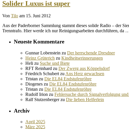
Solider Luxus ist super
Von
Tilo
am 15. Juni 2012
Aus der Paderborner Sammlung stammt dieses solide Radio – der Siem
Trenntrafo. Hier werde ich nur Reinigungsarbeiten durchführen, da
Neueste Kommentare
Gunnar Lobenstein
zu
Der herrschende Dresdner
Heinz Grüterich
zu
Kindheitserinnerungen
Heli
zu
Suche und Biete
RFT Reinhard
zu
Der Zwerg aus Köppelsdorf
Friedrich Schubert
zu
Ans Herz gewachsen
Tristan
zu
Die EL84 Endstufenröhre
Diogenes
zu
Die EL84 Endstufenröhre
Tristan
zu
Die EL84 Endstufenröhre
Rudolf Irion
zu
Fehlersuche durch Signalverfolgung und
Ralf Stutzenberger
zu
Die lieben Helferlein
Archiv
April 2025
März 2025