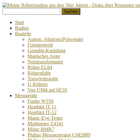
Springe
Suchen
zum
nach:
Inhalt
Start
Radios
Bauteile
Autom. Allstrom-Polwender
Formiergerät
Grundig-Kupplung
Magisches Auge
Netztransformator
Röhre EL84
Röhrenhilfe
Tonwiedergabe
U-Röhren
Von UM4 auf 6E5S
Messgeräte
Funke W19S
Heathkit IT-11
Heathkit IT-12
Magic-Eye-Tester
Multimeter Z4341
Müter BMR7
Philips Messgenerator GM2889