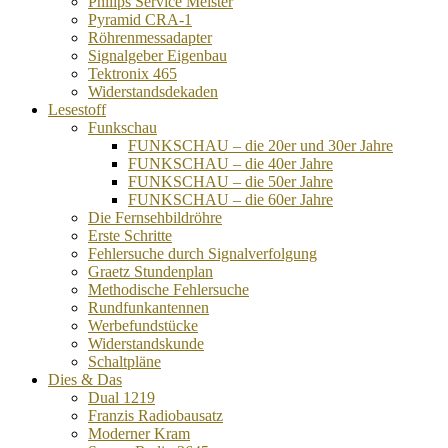
Philips Service Meister
Pyramid CRA-1
Röhrenmessadapter
Signalgeber Eigenbau
Tektronix 465
Widerstandsdekaden
Lesestoff
Funkschau
FUNKSCHAU – die 20er und 30er Jahre
FUNKSCHAU – die 40er Jahre
FUNKSCHAU – die 50er Jahre
FUNKSCHAU – die 60er Jahre
Die Fernsehbildröhre
Erste Schritte
Fehlersuche durch Signalverfolgung
Graetz Stundenplan
Methodische Fehlersuche
Rundfunkantennen
Werbefundstücke
Widerstandskunde
Schaltpläne
Dies & Das
Dual 1219
Franzis Radiobausatz
Moderner Kram