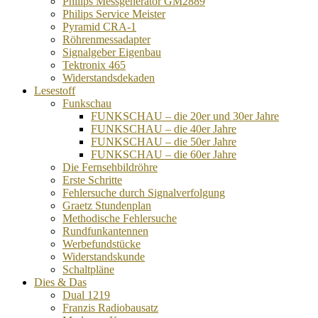
Philips Messgenerator GM2889
Philips Service Meister
Pyramid CRA-1
Röhrenmessadapter
Signalgeber Eigenbau
Tektronix 465
Widerstandsdekaden
Lesestoff
Funkschau
FUNKSCHAU – die 20er und 30er Jahre
FUNKSCHAU – die 40er Jahre
FUNKSCHAU – die 50er Jahre
FUNKSCHAU – die 60er Jahre
Die Fernsehbildröhre
Erste Schritte
Fehlersuche durch Signalverfolgung
Graetz Stundenplan
Methodische Fehlersuche
Rundfunkantennen
Werbefundstücke
Widerstandskunde
Schaltpläne
Dies & Das
Dual 1219
Franzis Radiobausatz