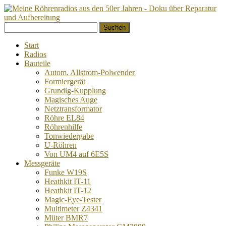
Springe
Suchen
zum
nach:
Inhalt
Start
Radios
Bauteile
Autom. Allstrom-Polwender
Formiergerät
Grundig-Kupplung
Magisches Auge
Netztransformator
Röhre EL84
Röhrenhilfe
Tonwiedergabe
U-Röhren
Von UM4 auf 6E5S
Messgeräte
Funke W19S
Heathkit IT-11
Heathkit IT-12
Magic-Eye-Tester
Multimeter Z4341
Müter BMR7