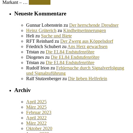
Markant – …
Weiterlesen
Neueste Kommentare
Gunnar Lobenstein
zu
Der herrschende Dresdner
Heinz Grüterich
zu
Kindheitserinnerungen
Heli
zu
Suche und Biete
RFT Reinhard
zu
Der Zwerg aus Köppelsdorf
Friedrich Schubert
zu
Ans Herz gewachsen
Tristan
zu
Die EL84 Endstufenröhre
Diogenes
zu
Die EL84 Endstufenröhre
Tristan
zu
Die EL84 Endstufenröhre
Rudolf Irion
zu
Fehlersuche durch Signalverfolgung
und Signalzuführung
Ralf Stutzenberger
zu
Die lieben Helferlein
Archiv
April 2025
März 2025
Februar 2023
April 2022
März 2022
Oktober 2020