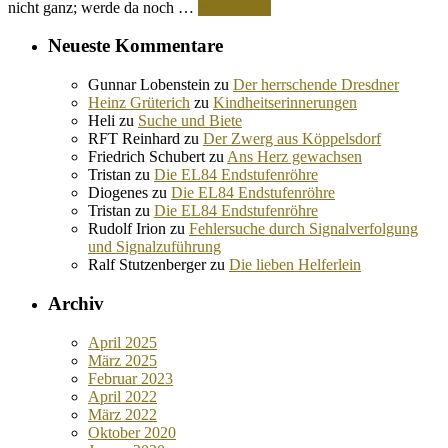
nicht ganz; werde da noch …
Weiterlesen
Neueste Kommentare
Gunnar Lobenstein
zu
Der herrschende Dresdner
Heinz Grüterich
zu
Kindheitserinnerungen
Heli
zu
Suche und Biete
RFT Reinhard
zu
Der Zwerg aus Köppelsdorf
Friedrich Schubert
zu
Ans Herz gewachsen
Tristan
zu
Die EL84 Endstufenröhre
Diogenes
zu
Die EL84 Endstufenröhre
Tristan
zu
Die EL84 Endstufenröhre
Rudolf Irion
zu
Fehlersuche durch Signalverfolgung
und Signalzuführung
Ralf Stutzenberger
zu
Die lieben Helferlein
Archiv
April 2025
März 2025
Februar 2023
April 2022
März 2022
Oktober 2020