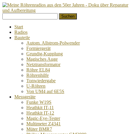
Springe
Suchen
zum
nach:
Inhalt
Start
Radios
Bauteile
Autom. Allstrom-Polwender
Formiergerät
Grundig-Kupplung
Magisches Auge
Netztransformator
Röhre EL84
Röhrenhilfe
Tonwiedergabe
U-Röhren
Von UM4 auf 6E5S
Messgeräte
Funke W19S
Heathkit IT-11
Heathkit IT-12
Magic-Eye-Tester
Multimeter Z4341
Müter BMR7