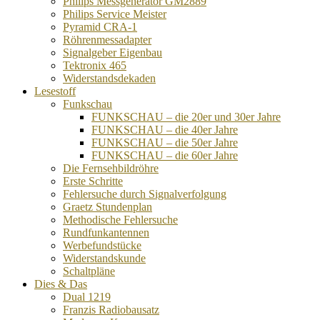
Philips Messgenerator GM2889
Philips Service Meister
Pyramid CRA-1
Röhrenmessadapter
Signalgeber Eigenbau
Tektronix 465
Widerstandsdekaden
Lesestoff
Funkschau
FUNKSCHAU – die 20er und 30er Jahre
FUNKSCHAU – die 40er Jahre
FUNKSCHAU – die 50er Jahre
FUNKSCHAU – die 60er Jahre
Die Fernsehbildröhre
Erste Schritte
Fehlersuche durch Signalverfolgung
Graetz Stundenplan
Methodische Fehlersuche
Rundfunkantennen
Werbefundstücke
Widerstandskunde
Schaltpläne
Dies & Das
Dual 1219
Franzis Radiobausatz