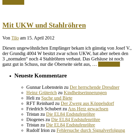
Weiterlesen
Mit UKW und Stahlröhren
Von
Tilo
am 15. April 2012
Diesen ungewöhnlichen Empfänger bekam ich günstig von Josef V.,
der Grundig 4004 W besitzt zwar schon UKW, hat aber neben den
3 „normalen“ noch 4 Stahlröhren verbaut. Das Gehäuse ist noch
ganz gut in Schuss, nur die Oberseite sieht aus, …
Weiterlesen
Neueste Kommentare
Gunnar Lobenstein
zu
Der herrschende Dresdner
Heinz Grüterich
zu
Kindheitserinnerungen
Heli
zu
Suche und Biete
RFT Reinhard
zu
Der Zwerg aus Köppelsdorf
Friedrich Schubert
zu
Ans Herz gewachsen
Tristan
zu
Die EL84 Endstufenröhre
Diogenes
zu
Die EL84 Endstufenröhre
Tristan
zu
Die EL84 Endstufenröhre
Rudolf Irion
zu
Fehlersuche durch Signalverfolgung