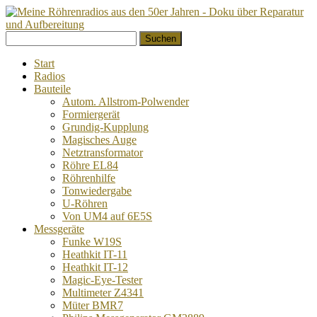
Springe
Suchen
zum
nach:
Inhalt
Start
Radios
Bauteile
Autom. Allstrom-Polwender
Formiergerät
Grundig-Kupplung
Magisches Auge
Netztransformator
Röhre EL84
Röhrenhilfe
Tonwiedergabe
U-Röhren
Von UM4 auf 6E5S
Messgeräte
Funke W19S
Heathkit IT-11
Heathkit IT-12
Magic-Eye-Tester
Multimeter Z4341
Müter BMR7