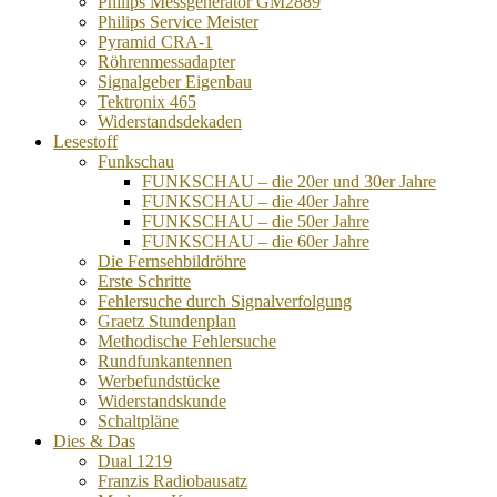
Philips Messgenerator GM2889
Philips Service Meister
Pyramid CRA-1
Röhrenmessadapter
Signalgeber Eigenbau
Tektronix 465
Widerstandsdekaden
Lesestoff
Funkschau
FUNKSCHAU – die 20er und 30er Jahre
FUNKSCHAU – die 40er Jahre
FUNKSCHAU – die 50er Jahre
FUNKSCHAU – die 60er Jahre
Die Fernsehbildröhre
Erste Schritte
Fehlersuche durch Signalverfolgung
Graetz Stundenplan
Methodische Fehlersuche
Rundfunkantennen
Werbefundstücke
Widerstandskunde
Schaltpläne
Dies & Das
Dual 1219
Franzis Radiobausatz