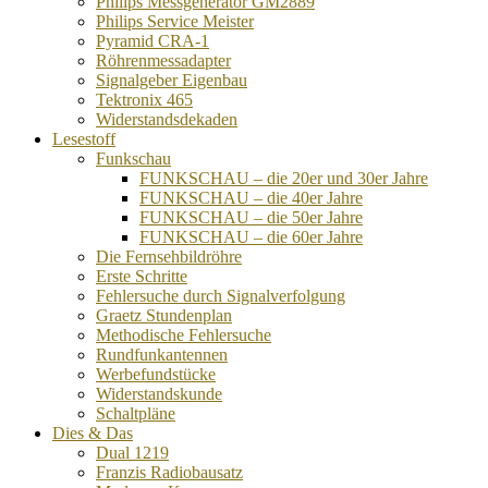
Philips Messgenerator GM2889
Philips Service Meister
Pyramid CRA-1
Röhrenmessadapter
Signalgeber Eigenbau
Tektronix 465
Widerstandsdekaden
Lesestoff
Funkschau
FUNKSCHAU – die 20er und 30er Jahre
FUNKSCHAU – die 40er Jahre
FUNKSCHAU – die 50er Jahre
FUNKSCHAU – die 60er Jahre
Die Fernsehbildröhre
Erste Schritte
Fehlersuche durch Signalverfolgung
Graetz Stundenplan
Methodische Fehlersuche
Rundfunkantennen
Werbefundstücke
Widerstandskunde
Schaltpläne
Dies & Das
Dual 1219
Franzis Radiobausatz