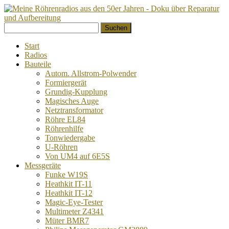
Springe
Suchen
zum
nach:
Inhalt
Start
Radios
Bauteile
Autom. Allstrom-Polwender
Formiergerät
Grundig-Kupplung
Magisches Auge
Netztransformator
Röhre EL84
Röhrenhilfe
Tonwiedergabe
U-Röhren
Von UM4 auf 6E5S
Messgeräte
Funke W19S
Heathkit IT-11
Heathkit IT-12
Magic-Eye-Tester
Multimeter Z4341
Müter BMR7