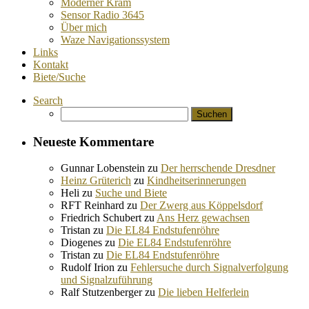
Moderner Kram
Sensor Radio 3645
Über mich
Waze Navigationssystem
Links
Kontakt
Biete/Suche
Search
Suchen
nach:
Neueste Kommentare
Gunnar Lobenstein
zu
Der herrschende Dresdner
Heinz Grüterich
zu
Kindheitserinnerungen
Heli
zu
Suche und Biete
RFT Reinhard
zu
Der Zwerg aus Köppelsdorf
Friedrich Schubert
zu
Ans Herz gewachsen
Tristan
zu
Die EL84 Endstufenröhre
Diogenes
zu
Die EL84 Endstufenröhre
Tristan
zu
Die EL84 Endstufenröhre
Rudolf Irion
zu
Fehlersuche durch Signalverfolgung
und Signalzuführung
Ralf Stutzenberger
zu
Die lieben Helferlein